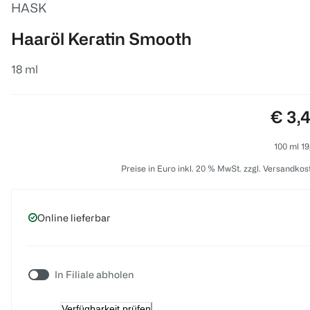
HASK
Haaröl Keratin Smooth
18 ml
Preis
€ 3,
100 ml 19
Preise in Euro inkl. 20 % MwSt. zzgl. Versandkos
Online lieferbar
In Filiale abholen
Verfügbarkeit prüfen