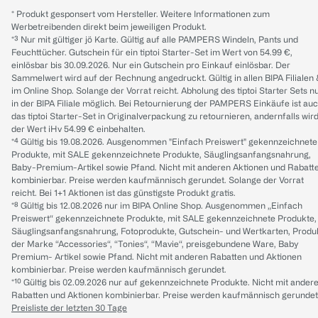
* Produkt gesponsert vom Hersteller. Weitere Informationen zum
Werbetreibenden direkt beim jeweiligen Produkt.
*³ Nur mit gültiger jö Karte. Gültig auf alle PAMPERS Windeln, Pants und
Feuchttücher. Gutschein für ein tiptoi Starter-Set im Wert von 54.99 €,
einlösbar bis 30.09.2026. Nur ein Gutschein pro Einkauf einlösbar. Der
Sammelwert wird auf der Rechnung angedruckt. Gültig in allen BIPA Filialen
im Online Shop. Solange der Vorrat reicht. Abholung des tiptoi Starter Sets n
in der BIPA Filiale möglich. Bei Retournierung der PAMPERS Einkäufe ist au
das tiptoi Starter-Set in Originalverpackung zu retournieren, andernfalls wir
der Wert iHv 54.99 € einbehalten.
*⁴ Gültig bis 19.08.2026. Ausgenommen "Einfach Preiswert" gekennzeichnete
Produkte, mit SALE gekennzeichnete Produkte, Säuglingsanfangsnahrung,
Baby-Premium-Artikel sowie Pfand. Nicht mit anderen Aktionen und Rabatt
kombinierbar. Preise werden kaufmännisch gerundet. Solange der Vorrat
reicht. Bei 1+1 Aktionen ist das günstigste Produkt gratis.
*⁸ Gültig bis 12.08.2026 nur im BIPA Online Shop. Ausgenommen „Einfach
Preiswert“ gekennzeichnete Produkte, mit SALE gekennzeichnete Produkte,
Säuglingsanfangsnahrung, Fotoprodukte, Gutschein- und Wertkarten, Produ
der Marke “Accessories“, “Tonies“, “Mavie“, preisgebundene Ware, Baby
Premium- Artikel sowie Pfand. Nicht mit anderen Rabatten und Aktionen
kombinierbar. Preise werden kaufmännisch gerundet.
*¹⁰ Gültig bis 02.09.2026 nur auf gekennzeichnete Produkte. Nicht mit ander
Rabatten und Aktionen kombinierbar. Preise werden kaufmännisch gerundet
Preisliste der letzten 30 Tage