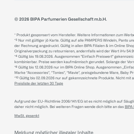
© 2026 BIPA Parfumerien Gesellschaft m.b.H.
* Produkt gesponsert vom Hersteller. Weitere Informationen zum Werbe
*³ Nur mit gültiger jö Karte. Gültig auf alle PAMPERS Windeln, Pants un
der Rechnung angedruckt. Gültig in allen BIPA Filialen & im Online Shop
Originalverpackung zu retournieren, andernfalls wird der Wert iHv 54.9
*⁴ Gültig bis 19.08.2026. Ausgenommen "Einfach Preiswert" gekennze
kombinierbar. Preise werden kaufmännisch gerundet. Solange der Vorrat 
*⁸ Gültig bis 12.08.2026 nur im BIPA Online Shop. Ausgenommen „Einf
Marke “Accessories“, “Tonies“, “Mavie“, preisgebundene Ware, Baby P
*¹⁰ Gültig bis 02.09.2026 nur auf gekennzeichnete Produkte. Nicht mi
Preisliste der letzten 30 Tage
Aufgrund der EU-Richtlinie 2006/141/EG ist es nicht möglich auf Säug
daher nicht möglich.
Bei weiteren Fragen wende dich bitte an das
BIPA
MwSt. gesenkt
Meldung möglicher illegaler Inhalte