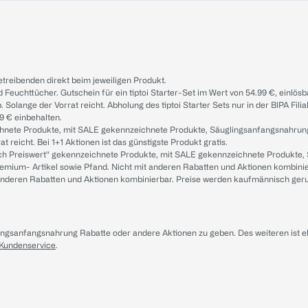
treibenden direkt beim jeweiligen Produkt.
d Feuchttücher. Gutschein für ein tiptoi Starter-Set im Wert von 54.99 €, einlö
. Solange der Vorrat reicht. Abholung des tiptoi Starter Sets nur in der BIPA Fil
9 € einbehalten.
ichnete Produkte, mit SALE gekennzeichnete Produkte, Säuglingsanfangsnahrun
reicht. Bei 1+1 Aktionen ist das günstigste Produkt gratis.
ach Preiswert“ gekennzeichnete Produkte, mit SALE gekennzeichnete Produkte,
remium- Artikel sowie Pfand. Nicht mit anderen Rabatten und Aktionen kombini
t anderen Rabatten und Aktionen kombinierbar. Preise werden kaufmännisch ger
lingsanfangsnahrung Rabatte oder andere Aktionen zu geben. Des weiteren ist 
 Kundenservice
.