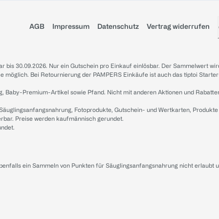
AGB
Impressum
Datenschutz
Vertrag widerrufen
sbar bis 30.09.2026. Nur ein Gutschein pro Einkauf einlösbar. Der Sammelwert wir
iale möglich. Bei Retournierung der PAMPERS Einkäufe ist auch das tiptoi Starter
g, Baby-Premium-Artikel sowie Pfand. Nicht mit anderen Aktionen und Rabatte
 Säuglingsanfangsnahrung, Fotoprodukte, Gutschein- und Wertkarten, Produkte
erbar. Preise werden kaufmännisch gerundet.
undet.
ebenfalls ein Sammeln von Punkten für Säuglingsanfangsnahrung nicht erlaubt 