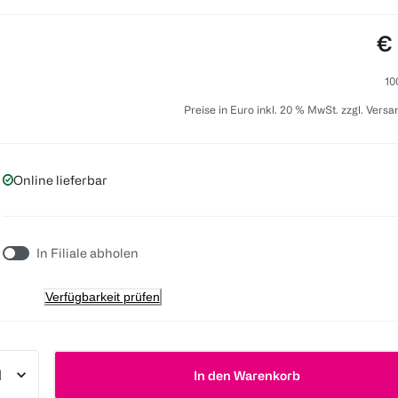
Pr
€ 
10
Preise in Euro inkl. 20 % MwSt. zzgl. Vers
Online lieferbar
In Filiale abholen
Verfügbarkeit prüfen
In den Warenkorb