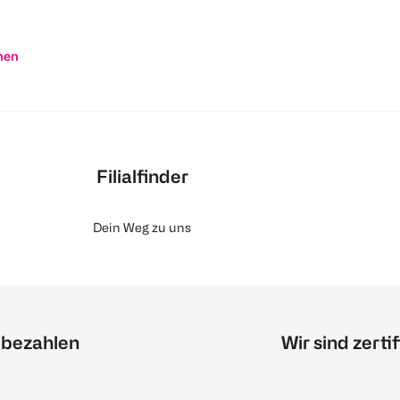
nen
Filialfinder
Dein Weg zu uns
 bezahlen
Wir sind zertif