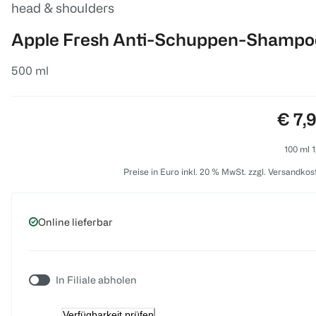
head & shoulders
Apple Fresh Anti-Schuppen-Shampo
500 ml
Preis
€ 7,
100 ml 1
Preise in Euro inkl. 20 % MwSt. zzgl. Versandkos
Online lieferbar
In Filiale abholen
Verfügbarkeit prüfen