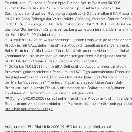
Feuchttücher. Gutschein für ein tiptoi Starter-Set im Wert von 54.99 €,
einlösbar bis 30.09.2026. Nur ein Gutschein pro Einkauf einlösbar. Der
Sammelwert wird auf der Rechnung angedruckt. Gültig in allen BIPA Filialen
im Online Shop. Solange der Vorrat reicht. Abholung des tiptoi Starter Sets n
in der BIPA Filiale möglich. Bei Retournierung der PAMPERS Einkäufe ist au
das tiptoi Starter-Set in Originalverpackung zu retournieren, andernfalls wir
der Wert iHv 54.99 € einbehalten.
*⁴ Gültig bis 19.08.2026. Ausgenommen "Einfach Preiswert" gekennzeichnete
Produkte, mit SALE gekennzeichnete Produkte, Säuglingsanfangsnahrung,
Baby-Premium-Artikel sowie Pfand. Nicht mit anderen Aktionen und Rabatt
kombinierbar. Preise werden kaufmännisch gerundet. Solange der Vorrat
reicht. Bei 1+1 Aktionen ist das günstigste Produkt gratis.
*⁸ Gültig bis 12.08.2026 nur im BIPA Online Shop. Ausgenommen „Einfach
Preiswert“ gekennzeichnete Produkte, mit SALE gekennzeichnete Produkte,
Säuglingsanfangsnahrung, Fotoprodukte, Gutschein- und Wertkarten, Produ
der Marke “Accessories“, “Tonies“, “Mavie“, preisgebundene Ware, Baby
Premium- Artikel sowie Pfand. Nicht mit anderen Rabatten und Aktionen
kombinierbar. Preise werden kaufmännisch gerundet.
*¹⁰ Gültig bis 02.09.2026 nur auf gekennzeichnete Produkte. Nicht mit ander
Rabatten und Aktionen kombinierbar. Preise werden kaufmännisch gerundet
Preisliste der letzten 30 Tage
Aufgrund der EU-Richtlinie 2006/141/EG ist es nicht möglich auf
Säuglingsanfangsnahrung Rabatte oder andere Aktionen zu geben. Des