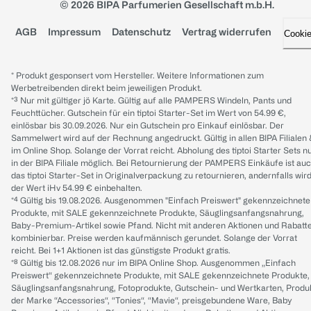
© 2026 BIPA Parfumerien Gesellschaft m.b.H.
AGB
Impressum
Datenschutz
Vertrag widerrufen
Cooki
* Produkt gesponsert vom Hersteller. Weitere Informationen zum
Werbetreibenden direkt beim jeweiligen Produkt.
*³ Nur mit gültiger jö Karte. Gültig auf alle PAMPERS Windeln, Pants und
Feuchttücher. Gutschein für ein tiptoi Starter-Set im Wert von 54.99 €,
einlösbar bis 30.09.2026. Nur ein Gutschein pro Einkauf einlösbar. Der
Sammelwert wird auf der Rechnung angedruckt. Gültig in allen BIPA Filialen
im Online Shop. Solange der Vorrat reicht. Abholung des tiptoi Starter Sets n
in der BIPA Filiale möglich. Bei Retournierung der PAMPERS Einkäufe ist au
das tiptoi Starter-Set in Originalverpackung zu retournieren, andernfalls wir
der Wert iHv 54.99 € einbehalten.
*⁴ Gültig bis 19.08.2026. Ausgenommen "Einfach Preiswert" gekennzeichnete
Produkte, mit SALE gekennzeichnete Produkte, Säuglingsanfangsnahrung,
Baby-Premium-Artikel sowie Pfand. Nicht mit anderen Aktionen und Rabatt
kombinierbar. Preise werden kaufmännisch gerundet. Solange der Vorrat
reicht. Bei 1+1 Aktionen ist das günstigste Produkt gratis.
*⁸ Gültig bis 12.08.2026 nur im BIPA Online Shop. Ausgenommen „Einfach
Preiswert“ gekennzeichnete Produkte, mit SALE gekennzeichnete Produkte,
Säuglingsanfangsnahrung, Fotoprodukte, Gutschein- und Wertkarten, Produ
der Marke “Accessories“, “Tonies“, “Mavie“, preisgebundene Ware, Baby