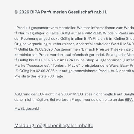
© 2026 BIPA Parfumerien Gesellschaft m.b.H.
* Produkt gesponsert vom Hersteller. Weitere Informationen zum Werbe
*³ Nur mit gültiger jö Karte. Gültig auf alle PAMPERS Windeln, Pants un
der Rechnung angedruckt. Gültig in allen BIPA Filialen & im Online Shop
Originalverpackung zu retournieren, andernfalls wird der Wert iHv 54.9
*⁴ Gültig bis 19.08.2026. Ausgenommen "Einfach Preiswert" gekennze
kombinierbar. Preise werden kaufmännisch gerundet. Solange der Vorrat 
*⁸ Gültig bis 12.08.2026 nur im BIPA Online Shop. Ausgenommen „Einf
Marke “Accessories“, “Tonies“, “Mavie“, preisgebundene Ware, Baby P
*¹⁰ Gültig bis 02.09.2026 nur auf gekennzeichnete Produkte. Nicht mi
Preisliste der letzten 30 Tage
Aufgrund der EU-Richtlinie 2006/141/EG ist es nicht möglich auf Säug
daher nicht möglich.
Bei weiteren Fragen wende dich bitte an das
BIPA
MwSt. gesenkt
Meldung möglicher illegaler Inhalte