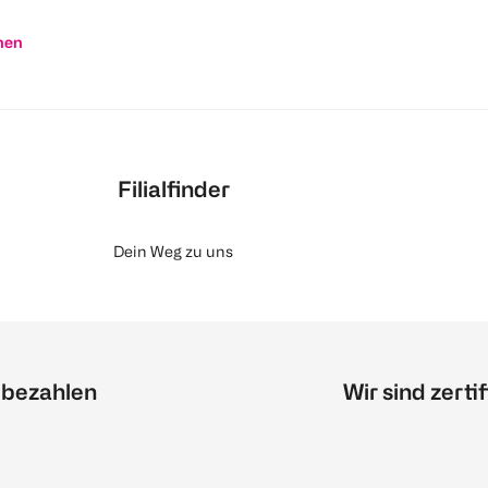
nen
Filialfinder
Dein Weg zu uns
 bezahlen
Wir sind zertif