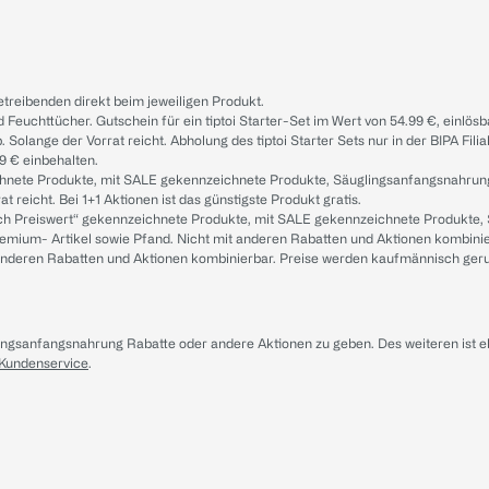
treibenden direkt beim jeweiligen Produkt.
d Feuchttücher. Gutschein für ein tiptoi Starter-Set im Wert von 54.99 €, einlö
. Solange der Vorrat reicht. Abholung des tiptoi Starter Sets nur in der BIPA Fil
9 € einbehalten.
ichnete Produkte, mit SALE gekennzeichnete Produkte, Säuglingsanfangsnahrun
reicht. Bei 1+1 Aktionen ist das günstigste Produkt gratis.
ach Preiswert“ gekennzeichnete Produkte, mit SALE gekennzeichnete Produkte,
remium- Artikel sowie Pfand. Nicht mit anderen Rabatten und Aktionen kombini
t anderen Rabatten und Aktionen kombinierbar. Preise werden kaufmännisch ger
lingsanfangsnahrung Rabatte oder andere Aktionen zu geben. Des weiteren ist 
 Kundenservice
.