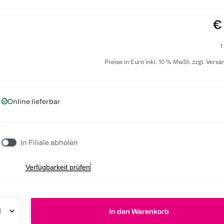
Pr
€
1
Preise in Euro inkl. 10 % MwSt. zzgl. Vers
Online lieferbar
In Filiale abholen
Verfügbarkeit prüfen
In den Warenkorb