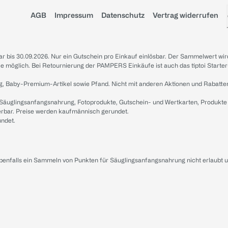
AGB
Impressum
Datenschutz
Vertrag widerrufen
sbar bis 30.09.2026. Nur ein Gutschein pro Einkauf einlösbar. Der Sammelwert wir
iale möglich. Bei Retournierung der PAMPERS Einkäufe ist auch das tiptoi Starter
g, Baby-Premium-Artikel sowie Pfand. Nicht mit anderen Aktionen und Rabatte
 Säuglingsanfangsnahrung, Fotoprodukte, Gutschein- und Wertkarten, Produkte
erbar. Preise werden kaufmännisch gerundet.
undet.
ebenfalls ein Sammeln von Punkten für Säuglingsanfangsnahrung nicht erlaubt 