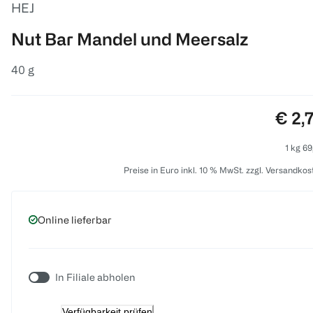
HEJ
Nut Bar Mandel und Meersalz
40 g
Preis
€ 2,
1 kg 69
Preise in Euro inkl. 10 % MwSt. zzgl. Versandkos
Online lieferbar
In Filiale abholen
Verfügbarkeit prüfen