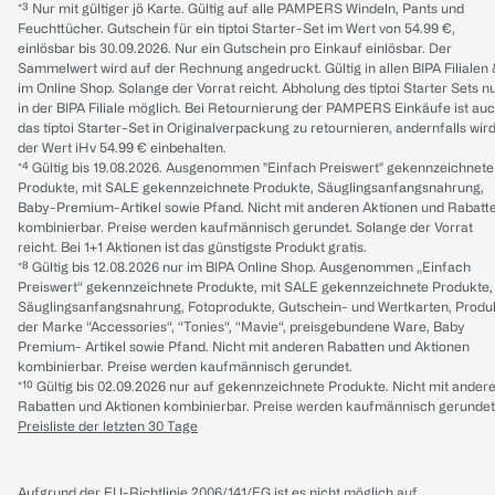
*³ Nur mit gültiger jö Karte. Gültig auf alle PAMPERS Windeln, Pants und
Feuchttücher. Gutschein für ein tiptoi Starter-Set im Wert von 54.99 €,
einlösbar bis 30.09.2026. Nur ein Gutschein pro Einkauf einlösbar. Der
Sammelwert wird auf der Rechnung angedruckt. Gültig in allen BIPA Filialen
im Online Shop. Solange der Vorrat reicht. Abholung des tiptoi Starter Sets n
in der BIPA Filiale möglich. Bei Retournierung der PAMPERS Einkäufe ist au
das tiptoi Starter-Set in Originalverpackung zu retournieren, andernfalls wir
der Wert iHv 54.99 € einbehalten.
*⁴ Gültig bis 19.08.2026. Ausgenommen "Einfach Preiswert" gekennzeichnete
Produkte, mit SALE gekennzeichnete Produkte, Säuglingsanfangsnahrung,
Baby-Premium-Artikel sowie Pfand. Nicht mit anderen Aktionen und Rabatt
kombinierbar. Preise werden kaufmännisch gerundet. Solange der Vorrat
reicht. Bei 1+1 Aktionen ist das günstigste Produkt gratis.
*⁸ Gültig bis 12.08.2026 nur im BIPA Online Shop. Ausgenommen „Einfach
Preiswert“ gekennzeichnete Produkte, mit SALE gekennzeichnete Produkte,
Säuglingsanfangsnahrung, Fotoprodukte, Gutschein- und Wertkarten, Produ
der Marke “Accessories“, “Tonies“, “Mavie“, preisgebundene Ware, Baby
Premium- Artikel sowie Pfand. Nicht mit anderen Rabatten und Aktionen
kombinierbar. Preise werden kaufmännisch gerundet.
*¹⁰ Gültig bis 02.09.2026 nur auf gekennzeichnete Produkte. Nicht mit ander
Rabatten und Aktionen kombinierbar. Preise werden kaufmännisch gerundet
Preisliste der letzten 30 Tage
Aufgrund der EU-Richtlinie 2006/141/EG ist es nicht möglich auf