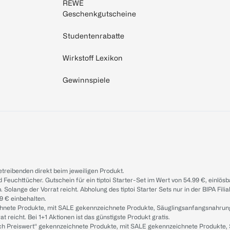
REWE
Geschenkgutscheine
Studentenrabatte
Wirkstoff Lexikon
Gewinnspiele
treibenden direkt beim jeweiligen Produkt.
d Feuchttücher. Gutschein für ein tiptoi Starter-Set im Wert von 54.99 €, einlö
. Solange der Vorrat reicht. Abholung des tiptoi Starter Sets nur in der BIPA Fil
9 € einbehalten.
ichnete Produkte, mit SALE gekennzeichnete Produkte, Säuglingsanfangsnahrun
reicht. Bei 1+1 Aktionen ist das günstigste Produkt gratis.
ach Preiswert“ gekennzeichnete Produkte, mit SALE gekennzeichnete Produkte,