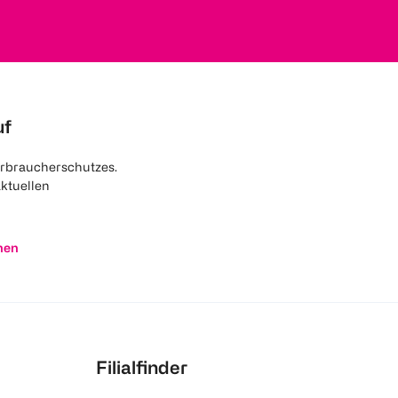
uf
rbraucherschutzes.
aktuellen
nen
Filialfinder