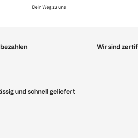
Dein Weg zu uns
 bezahlen
Wir sind zertif
ässig und schnell geliefert