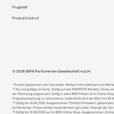
Flugblatt
Produktrückruf
© 2026 BIPA Parfumerien Gesellschaft m.b.H.
* Produkt gesponsert vom Hersteller. Weitere Informationen zum Werbe
*³ Nur mit gültiger jö Karte. Gültig auf alle PAMPERS Windeln, Pants un
der Rechnung angedruckt. Gültig in allen BIPA Filialen & im Online Shop
Originalverpackung zu retournieren, andernfalls wird der Wert iHv 54.9
*⁴ Gültig bis 19.08.2026. Ausgenommen "Einfach Preiswert" gekennze
kombinierbar. Preise werden kaufmännisch gerundet. Solange der Vorrat 
*⁸ Gültig bis 12.08.2026 nur im BIPA Online Shop. Ausgenommen „Einf