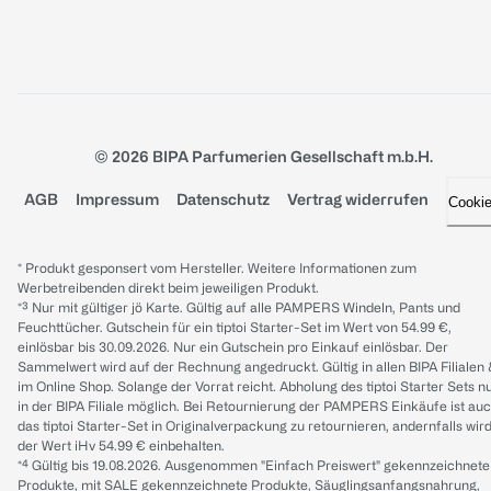
© 2026 BIPA Parfumerien Gesellschaft m.b.H.
AGB
Impressum
Datenschutz
Vertrag widerrufen
Cooki
* Produkt gesponsert vom Hersteller. Weitere Informationen zum
Werbetreibenden direkt beim jeweiligen Produkt.
*³ Nur mit gültiger jö Karte. Gültig auf alle PAMPERS Windeln, Pants und
Feuchttücher. Gutschein für ein tiptoi Starter-Set im Wert von 54.99 €,
einlösbar bis 30.09.2026. Nur ein Gutschein pro Einkauf einlösbar. Der
Sammelwert wird auf der Rechnung angedruckt. Gültig in allen BIPA Filialen
im Online Shop. Solange der Vorrat reicht. Abholung des tiptoi Starter Sets n
in der BIPA Filiale möglich. Bei Retournierung der PAMPERS Einkäufe ist au
das tiptoi Starter-Set in Originalverpackung zu retournieren, andernfalls wir
der Wert iHv 54.99 € einbehalten.
*⁴ Gültig bis 19.08.2026. Ausgenommen "Einfach Preiswert" gekennzeichnete
Produkte, mit SALE gekennzeichnete Produkte, Säuglingsanfangsnahrung,