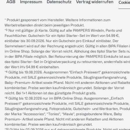
AGB
Impressum
Datenschutz
Vertrag widerrufen
Cooki
* Produkt gesponsert vom Hersteller. Weitere Informationen zum
Werbetreibenden direkt beim jeweiligen Produkt.
*³ Nur mit gültiger jö Karte. Gültig auf alle PAMPERS Windeln, Pants und
Feuchttücher. Gutschein für ein tiptoi Starter-Set im Wert von 54.99 €,
einlösbar bis 30.09.2026. Nur ein Gutschein pro Einkauf einlösbar. Der
Sammelwert wird auf der Rechnung angedruckt. Gültig in allen BIPA Filialen
im Online Shop. Solange der Vorrat reicht. Abholung des tiptoi Starter Sets n
in der BIPA Filiale möglich. Bei Retournierung der PAMPERS Einkäufe ist au
das tiptoi Starter-Set in Originalverpackung zu retournieren, andernfalls wir
der Wert iHv 54.99 € einbehalten.
*⁴ Gültig bis 19.08.2026. Ausgenommen "Einfach Preiswert" gekennzeichnete
Produkte, mit SALE gekennzeichnete Produkte, Säuglingsanfangsnahrung,
Baby-Premium-Artikel sowie Pfand. Nicht mit anderen Aktionen und Rabatt
kombinierbar. Preise werden kaufmännisch gerundet. Solange der Vorrat
reicht. Bei 1+1 Aktionen ist das günstigste Produkt gratis.
*⁸ Gültig bis 12.08.2026 nur im BIPA Online Shop. Ausgenommen „Einfach
Preiswert“ gekennzeichnete Produkte, mit SALE gekennzeichnete Produkte,
Säuglingsanfangsnahrung, Fotoprodukte, Gutschein- und Wertkarten, Produ
der Marke “Accessories“, “Tonies“, “Mavie“, preisgebundene Ware, Baby
Premium- Artikel sowie Pfand. Nicht mit anderen Rabatten und Aktionen
kombinierbar. Preise werden kaufmännisch gerundet.
*¹⁰ Gültig bis 02.09.2026 nur auf gekennzeichnete Produkte. Nicht mit ander