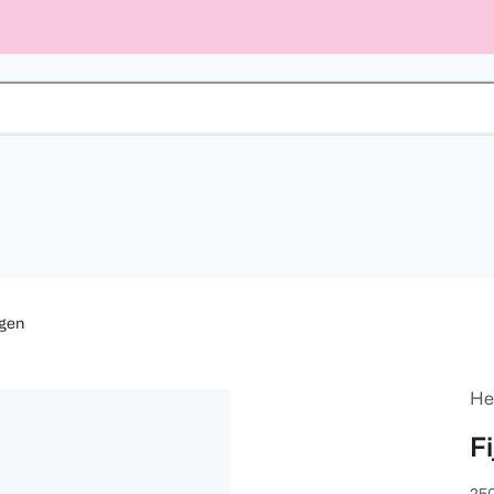
ngen
He
F
25