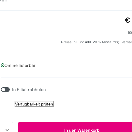
Pr
€ 
10
Preise in Euro inkl. 20 % MwSt. zzgl. Vers
Online lieferbar
In Filiale abholen
Verfügbarkeit prüfen
In den Warenkorb