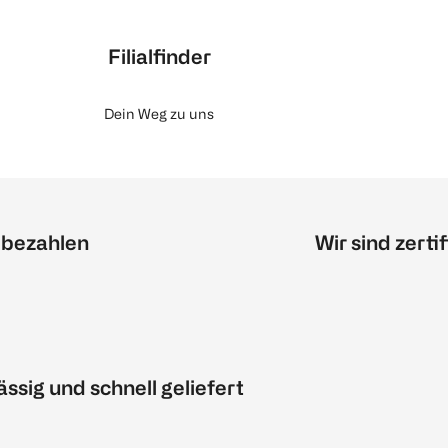
Filialfinder
Dein Weg zu uns
 bezahlen
Wir sind zertif
ässig und schnell geliefert