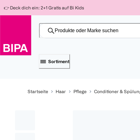
Weiter
Für
Für
Für
👉 Deck dich ein: 2+1 Gratis auf Bi Kids
zum
300 Ös
500 Ös
150 Ös
Inhalt
-20%
-10%
-15%
Sortiment
Startseite
Haar
Pflege
Conditioner & Spülu