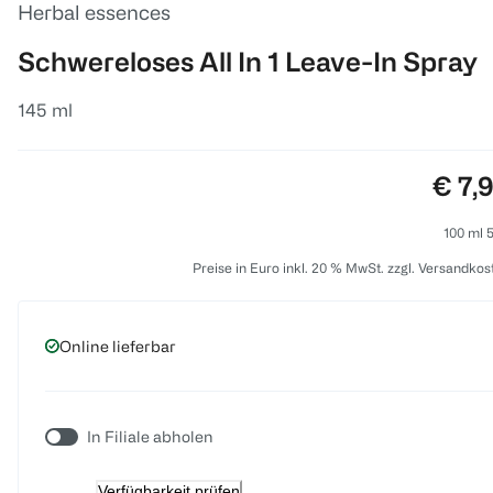
Herbal essences
Schwereloses All In 1 Leave-In Spray
145 ml
Preis
€ 7,
100 ml 5
Preise in Euro inkl. 20 % MwSt. zzgl. Versandkos
Online lieferbar
In Filiale abholen
Verfügbarkeit prüfen