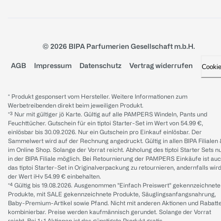
© 2026 BIPA Parfumerien Gesellschaft m.b.H.
AGB
Impressum
Datenschutz
Vertrag widerrufen
Cooki
* Produkt gesponsert vom Hersteller. Weitere Informationen zum
Werbetreibenden direkt beim jeweiligen Produkt.
*³ Nur mit gültiger jö Karte. Gültig auf alle PAMPERS Windeln, Pants und
Feuchttücher. Gutschein für ein tiptoi Starter-Set im Wert von 54.99 €,
einlösbar bis 30.09.2026. Nur ein Gutschein pro Einkauf einlösbar. Der
Sammelwert wird auf der Rechnung angedruckt. Gültig in allen BIPA Filialen
im Online Shop. Solange der Vorrat reicht. Abholung des tiptoi Starter Sets n
in der BIPA Filiale möglich. Bei Retournierung der PAMPERS Einkäufe ist au
das tiptoi Starter-Set in Originalverpackung zu retournieren, andernfalls wir
der Wert iHv 54.99 € einbehalten.
*⁴ Gültig bis 19.08.2026. Ausgenommen "Einfach Preiswert" gekennzeichnete
Produkte, mit SALE gekennzeichnete Produkte, Säuglingsanfangsnahrung,
Baby-Premium-Artikel sowie Pfand. Nicht mit anderen Aktionen und Rabatt
kombinierbar. Preise werden kaufmännisch gerundet. Solange der Vorrat
reicht. Bei 1+1 Aktionen ist das günstigste Produkt gratis.