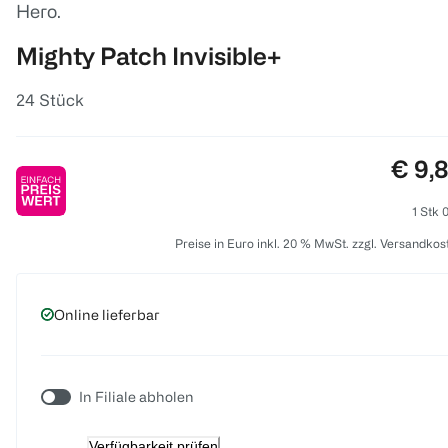
Hero.
Mighty Patch Invisible+
24 Stück
Preis
€ 9,
1 Stk 
Preise in Euro inkl. 20 % MwSt. zzgl. Versandkos
Online lieferbar
In Filiale abholen
Verfügbarkeit prüfen