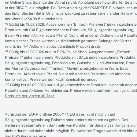
im Online Shop. Solange der Vorrat reicht. Abholung des tiptoi Starter Sets n
in der BIPA Filiale möglich. Bei Retournierung der PAMPERS Einkäufe ist au
das tiptoi Starter-Set in Originalverpackung zu retournieren, andernfalls wir
der Wert iHv 54.99 € einbehalten.
*⁴ Gültig bis 19.08.2026. Ausgenommen "Einfach Preiswert" gekennzeichnete
Produkte, mit SALE gekennzeichnete Produkte, Säuglingsanfangsnahrung,
Baby-Premium-Artikel sowie Pfand. Nicht mit anderen Aktionen und Rabatt
kombinierbar. Preise werden kaufmännisch gerundet. Solange der Vorrat
reicht. Bei 1+1 Aktionen ist das günstigste Produkt gratis.
*⁸ Gültig bis 12.08.2026 nur im BIPA Online Shop. Ausgenommen „Einfach
Preiswert“ gekennzeichnete Produkte, mit SALE gekennzeichnete Produkte,
Säuglingsanfangsnahrung, Fotoprodukte, Gutschein- und Wertkarten, Produ
der Marke “Accessories“, “Tonies“, “Mavie“, preisgebundene Ware, Baby
Premium- Artikel sowie Pfand. Nicht mit anderen Rabatten und Aktionen
kombinierbar. Preise werden kaufmännisch gerundet.
*¹⁰ Gültig bis 02.09.2026 nur auf gekennzeichnete Produkte. Nicht mit ander
Rabatten und Aktionen kombinierbar. Preise werden kaufmännisch gerundet
Preisliste der letzten 30 Tage
Aufgrund der EU-Richtlinie 2006/141/EG ist es nicht möglich auf
Säuglingsanfangsnahrung Rabatte oder andere Aktionen zu geben. Des
weiteren ist ebenfalls ein Sammeln von Punkten für Säuglingsanfangsnahru
nicht erlaubt und daher nicht möglich.
Bei weiteren Fragen wende dich bitte 
das
BIPA Kundenservice
.