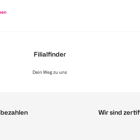
nen
Filialfinder
Dein Weg zu uns
 bezahlen
Wir sind zertif