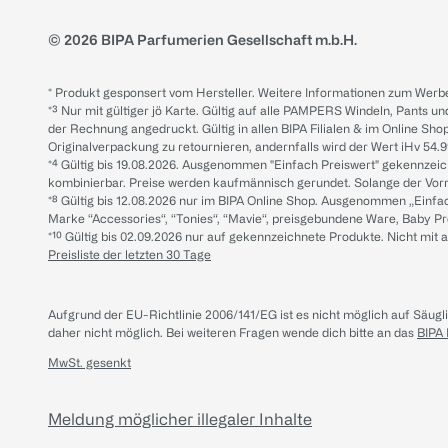
© 2026 BIPA Parfumerien Gesellschaft m.b.H.
* Produkt gesponsert vom Hersteller. Weitere Informationen zum Werbe
*³ Nur mit gültiger jö Karte. Gültig auf alle PAMPERS Windeln, Pants un
der Rechnung angedruckt. Gültig in allen BIPA Filialen & im Online Shop
Originalverpackung zu retournieren, andernfalls wird der Wert iHv 54.9
*⁴ Gültig bis 19.08.2026. Ausgenommen "Einfach Preiswert" gekennze
kombinierbar. Preise werden kaufmännisch gerundet. Solange der Vorrat 
*⁸ Gültig bis 12.08.2026 nur im BIPA Online Shop. Ausgenommen „Einf
Marke “Accessories“, “Tonies“, “Mavie“, preisgebundene Ware, Baby P
*¹⁰ Gültig bis 02.09.2026 nur auf gekennzeichnete Produkte. Nicht mi
Preisliste der letzten 30 Tage
Aufgrund der EU-Richtlinie 2006/141/EG ist es nicht möglich auf Säug
daher nicht möglich.
Bei weiteren Fragen wende dich bitte an das
BIPA
MwSt. gesenkt
Meldung möglicher illegaler Inhalte