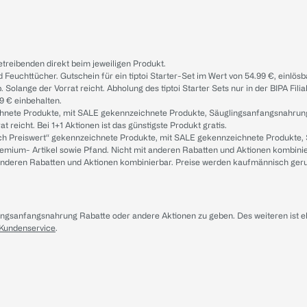
treibenden direkt beim jeweiligen Produkt.
d Feuchttücher. Gutschein für ein tiptoi Starter-Set im Wert von 54.99 €, einlö
. Solange der Vorrat reicht. Abholung des tiptoi Starter Sets nur in der BIPA Fil
9 € einbehalten.
ichnete Produkte, mit SALE gekennzeichnete Produkte, Säuglingsanfangsnahrun
reicht. Bei 1+1 Aktionen ist das günstigste Produkt gratis.
ach Preiswert“ gekennzeichnete Produkte, mit SALE gekennzeichnete Produkte,
remium- Artikel sowie Pfand. Nicht mit anderen Rabatten und Aktionen kombini
t anderen Rabatten und Aktionen kombinierbar. Preise werden kaufmännisch ger
lingsanfangsnahrung Rabatte oder andere Aktionen zu geben. Des weiteren ist 
 Kundenservice
.