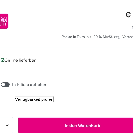
Pr
€ 
Preise in Euro inkl. 20 % MwSt. zzgl. Vers
Online lieferbar
In Filiale abholen
Verfügbarkeit prüfen
In den Warenkorb