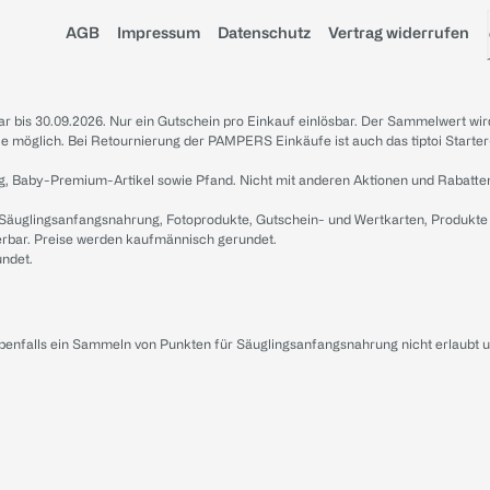
AGB
Impressum
Datenschutz
Vertrag widerrufen
sbar bis 30.09.2026. Nur ein Gutschein pro Einkauf einlösbar. Der Sammelwert wir
iale möglich. Bei Retournierung der PAMPERS Einkäufe ist auch das tiptoi Starter
g, Baby-Premium-Artikel sowie Pfand. Nicht mit anderen Aktionen und Rabatte
 Säuglingsanfangsnahrung, Fotoprodukte, Gutschein- und Wertkarten, Produkte
erbar. Preise werden kaufmännisch gerundet.
undet.
ebenfalls ein Sammeln von Punkten für Säuglingsanfangsnahrung nicht erlaubt 