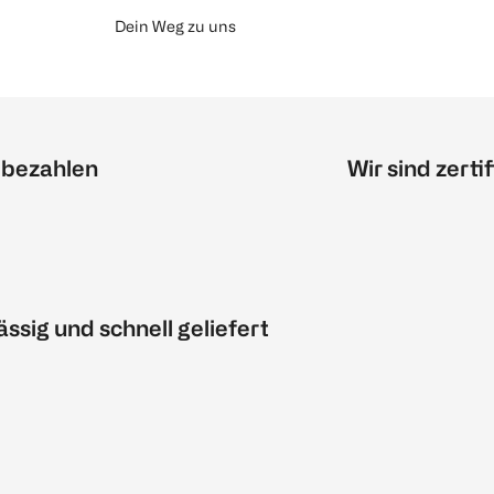
Dein Weg zu uns
 bezahlen
Wir sind zertif
ässig und schnell geliefert