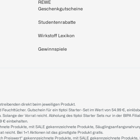
REWE
Geschenkgutscheine
Studentenrabatte
Wirkstoff Lexikon
Gewinnspiele
treibenden direkt beim jeweiligen Produkt.
d Feuchttücher. Gutschein für ein tiptoi Starter-Set im Wert von 54.99 €, einlö
. Solange der Vorrat reicht. Abholung des tiptoi Starter Sets nur in der BIPA Fil
9 € einbehalten.
ichnete Produkte, mit SALE gekennzeichnete Produkte, Säuglingsanfangsnahrun
reicht. Bei 1+1 Aktionen ist das günstigste Produkt gratis.
ach Preiswert“ gekennzeichnete Produkte, mit SALE gekennzeichnete Produkte,