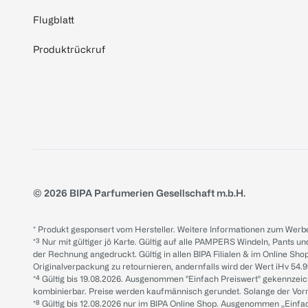
Flugblatt
Produktrückruf
© 2026 BIPA Parfumerien Gesellschaft m.b.H.
* Produkt gesponsert vom Hersteller. Weitere Informationen zum Werbe
*³ Nur mit gültiger jö Karte. Gültig auf alle PAMPERS Windeln, Pants un
der Rechnung angedruckt. Gültig in allen BIPA Filialen & im Online Shop
Originalverpackung zu retournieren, andernfalls wird der Wert iHv 54.9
*⁴ Gültig bis 19.08.2026. Ausgenommen "Einfach Preiswert" gekennze
kombinierbar. Preise werden kaufmännisch gerundet. Solange der Vorrat 
*⁸ Gültig bis 12.08.2026 nur im BIPA Online Shop. Ausgenommen „Einf