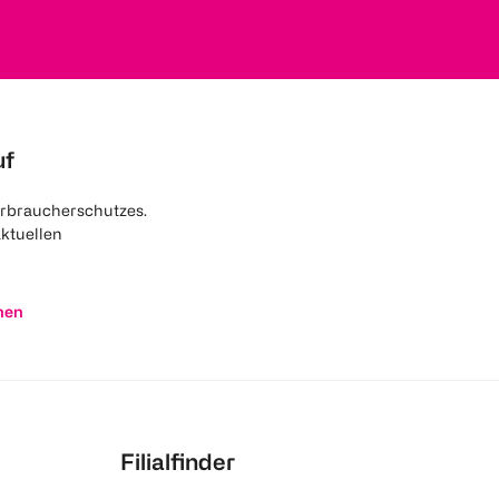
uf
rbraucherschutzes.
aktuellen
nen
Filialfinder