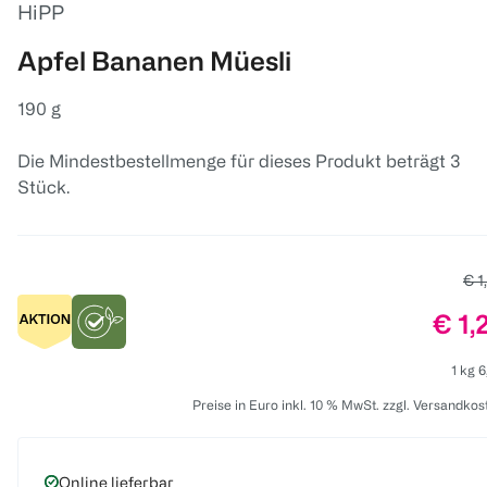
HiPP
Apfel Bananen Müesli
190 g
Die Mindestbestellmenge für dieses Produkt beträgt 3
Stück.
Alt
€ 1
Prei
€ 1,
1 kg 6
Preise in Euro inkl. 10 % MwSt. zzgl. Versandkos
Online lieferbar