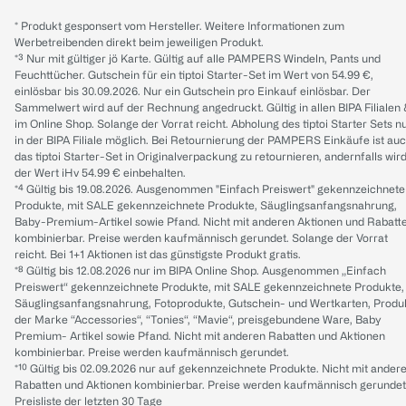
* Produkt gesponsert vom Hersteller. Weitere Informationen zum
Werbetreibenden direkt beim jeweiligen Produkt.
*³ Nur mit gültiger jö Karte. Gültig auf alle PAMPERS Windeln, Pants und
Feuchttücher. Gutschein für ein tiptoi Starter-Set im Wert von 54.99 €,
einlösbar bis 30.09.2026. Nur ein Gutschein pro Einkauf einlösbar. Der
Sammelwert wird auf der Rechnung angedruckt. Gültig in allen BIPA Filialen
im Online Shop. Solange der Vorrat reicht. Abholung des tiptoi Starter Sets n
in der BIPA Filiale möglich. Bei Retournierung der PAMPERS Einkäufe ist au
das tiptoi Starter-Set in Originalverpackung zu retournieren, andernfalls wir
der Wert iHv 54.99 € einbehalten.
*⁴ Gültig bis 19.08.2026. Ausgenommen "Einfach Preiswert" gekennzeichnete
Produkte, mit SALE gekennzeichnete Produkte, Säuglingsanfangsnahrung,
Baby-Premium-Artikel sowie Pfand. Nicht mit anderen Aktionen und Rabatt
kombinierbar. Preise werden kaufmännisch gerundet. Solange der Vorrat
reicht. Bei 1+1 Aktionen ist das günstigste Produkt gratis.
*⁸ Gültig bis 12.08.2026 nur im BIPA Online Shop. Ausgenommen „Einfach
Preiswert“ gekennzeichnete Produkte, mit SALE gekennzeichnete Produkte,
Säuglingsanfangsnahrung, Fotoprodukte, Gutschein- und Wertkarten, Produ
der Marke “Accessories“, “Tonies“, “Mavie“, preisgebundene Ware, Baby
Premium- Artikel sowie Pfand. Nicht mit anderen Rabatten und Aktionen
kombinierbar. Preise werden kaufmännisch gerundet.
*¹⁰ Gültig bis 02.09.2026 nur auf gekennzeichnete Produkte. Nicht mit ander
Rabatten und Aktionen kombinierbar. Preise werden kaufmännisch gerundet
Preisliste der letzten 30 Tage