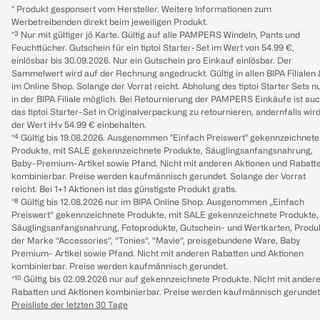
* Produkt gesponsert vom Hersteller. Weitere Informationen zum
Werbetreibenden direkt beim jeweiligen Produkt.
*³ Nur mit gültiger jö Karte. Gültig auf alle PAMPERS Windeln, Pants und
Feuchttücher. Gutschein für ein tiptoi Starter-Set im Wert von 54.99 €,
einlösbar bis 30.09.2026. Nur ein Gutschein pro Einkauf einlösbar. Der
Sammelwert wird auf der Rechnung angedruckt. Gültig in allen BIPA Filialen
im Online Shop. Solange der Vorrat reicht. Abholung des tiptoi Starter Sets n
in der BIPA Filiale möglich. Bei Retournierung der PAMPERS Einkäufe ist au
das tiptoi Starter-Set in Originalverpackung zu retournieren, andernfalls wir
der Wert iHv 54.99 € einbehalten.
*⁴ Gültig bis 19.08.2026. Ausgenommen "Einfach Preiswert" gekennzeichnete
Produkte, mit SALE gekennzeichnete Produkte, Säuglingsanfangsnahrung,
Baby-Premium-Artikel sowie Pfand. Nicht mit anderen Aktionen und Rabatt
kombinierbar. Preise werden kaufmännisch gerundet. Solange der Vorrat
reicht. Bei 1+1 Aktionen ist das günstigste Produkt gratis.
*⁸ Gültig bis 12.08.2026 nur im BIPA Online Shop. Ausgenommen „Einfach
Preiswert“ gekennzeichnete Produkte, mit SALE gekennzeichnete Produkte,
Säuglingsanfangsnahrung, Fotoprodukte, Gutschein- und Wertkarten, Produ
der Marke “Accessories“, “Tonies“, “Mavie“, preisgebundene Ware, Baby
Premium- Artikel sowie Pfand. Nicht mit anderen Rabatten und Aktionen
kombinierbar. Preise werden kaufmännisch gerundet.
*¹⁰ Gültig bis 02.09.2026 nur auf gekennzeichnete Produkte. Nicht mit ander
Rabatten und Aktionen kombinierbar. Preise werden kaufmännisch gerundet
Preisliste der letzten 30 Tage