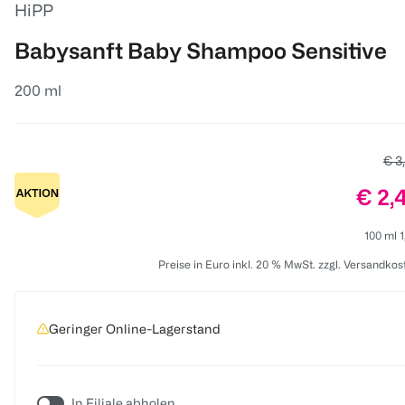
HiPP
Babysanft Baby Shampoo Sensitive
200 ml
Alte
€ 3
Preis
€ 2,
100 ml 1
Preise in Euro inkl. 20 % MwSt. zzgl. Versandkos
Geringer Online-Lagerstand
In Filiale abholen