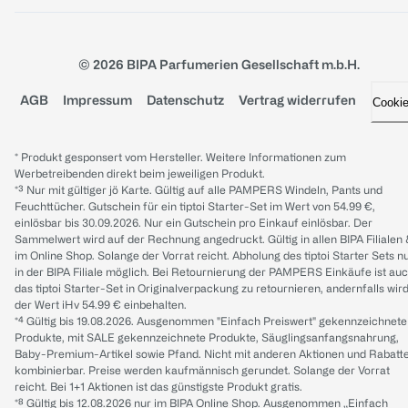
© 2026 BIPA Parfumerien Gesellschaft m.b.H.
AGB
Impressum
Datenschutz
Vertrag widerrufen
Cooki
* Produkt gesponsert vom Hersteller. Weitere Informationen zum
Werbetreibenden direkt beim jeweiligen Produkt.
*³ Nur mit gültiger jö Karte. Gültig auf alle PAMPERS Windeln, Pants und
Feuchttücher. Gutschein für ein tiptoi Starter-Set im Wert von 54.99 €,
einlösbar bis 30.09.2026. Nur ein Gutschein pro Einkauf einlösbar. Der
Sammelwert wird auf der Rechnung angedruckt. Gültig in allen BIPA Filialen
im Online Shop. Solange der Vorrat reicht. Abholung des tiptoi Starter Sets n
in der BIPA Filiale möglich. Bei Retournierung der PAMPERS Einkäufe ist au
das tiptoi Starter-Set in Originalverpackung zu retournieren, andernfalls wir
der Wert iHv 54.99 € einbehalten.
*⁴ Gültig bis 19.08.2026. Ausgenommen "Einfach Preiswert" gekennzeichnete
Produkte, mit SALE gekennzeichnete Produkte, Säuglingsanfangsnahrung,
Baby-Premium-Artikel sowie Pfand. Nicht mit anderen Aktionen und Rabatt
kombinierbar. Preise werden kaufmännisch gerundet. Solange der Vorrat
reicht. Bei 1+1 Aktionen ist das günstigste Produkt gratis.
*⁸ Gültig bis 12.08.2026 nur im BIPA Online Shop. Ausgenommen „Einfach