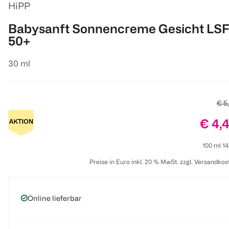
HiPP
Babysanft Sonnencreme Gesicht LS
50+
30 ml
Alte
€ 5
Preis
€ 4,
100 ml 14
Preise in Euro inkl. 20 % MwSt. zzgl. Versandkos
Online lieferbar