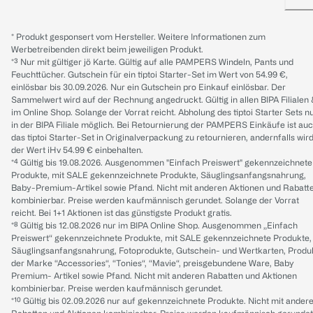
* Produkt gesponsert vom Hersteller. Weitere Informationen zum
Werbetreibenden direkt beim jeweiligen Produkt.
*³ Nur mit gültiger jö Karte. Gültig auf alle PAMPERS Windeln, Pants und
Feuchttücher. Gutschein für ein tiptoi Starter-Set im Wert von 54.99 €,
einlösbar bis 30.09.2026. Nur ein Gutschein pro Einkauf einlösbar. Der
Sammelwert wird auf der Rechnung angedruckt. Gültig in allen BIPA Filialen
im Online Shop. Solange der Vorrat reicht. Abholung des tiptoi Starter Sets n
in der BIPA Filiale möglich. Bei Retournierung der PAMPERS Einkäufe ist au
das tiptoi Starter-Set in Originalverpackung zu retournieren, andernfalls wir
der Wert iHv 54.99 € einbehalten.
*⁴ Gültig bis 19.08.2026. Ausgenommen "Einfach Preiswert" gekennzeichnete
Produkte, mit SALE gekennzeichnete Produkte, Säuglingsanfangsnahrung,
Baby-Premium-Artikel sowie Pfand. Nicht mit anderen Aktionen und Rabatt
kombinierbar. Preise werden kaufmännisch gerundet. Solange der Vorrat
reicht. Bei 1+1 Aktionen ist das günstigste Produkt gratis.
*⁸ Gültig bis 12.08.2026 nur im BIPA Online Shop. Ausgenommen „Einfach
Preiswert“ gekennzeichnete Produkte, mit SALE gekennzeichnete Produkte,
Säuglingsanfangsnahrung, Fotoprodukte, Gutschein- und Wertkarten, Produ
der Marke “Accessories“, “Tonies“, “Mavie“, preisgebundene Ware, Baby
Premium- Artikel sowie Pfand. Nicht mit anderen Rabatten und Aktionen
kombinierbar. Preise werden kaufmännisch gerundet.
*¹⁰ Gültig bis 02.09.2026 nur auf gekennzeichnete Produkte. Nicht mit ander