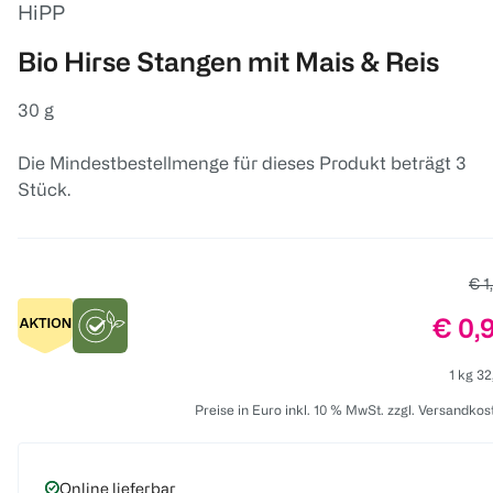
HiPP
Bio Hirse Stangen mit Mais & Reis
30 g
Die Mindestbestellmenge für dieses Produkt beträgt 3
Stück.
Alt
€ 1
Preis
€ 0,
1 kg 32
Preise in Euro inkl. 10 % MwSt. zzgl. Versandkos
Online lieferbar