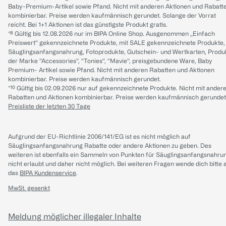
Baby-Premium-Artikel sowie Pfand. Nicht mit anderen Aktionen und Rabatt
kombinierbar. Preise werden kaufmännisch gerundet. Solange der Vorrat
reicht. Bei 1+1 Aktionen ist das günstigste Produkt gratis.
*⁸ Gültig bis 12.08.2026 nur im BIPA Online Shop. Ausgenommen „Einfach
Preiswert“ gekennzeichnete Produkte, mit SALE gekennzeichnete Produkte,
Säuglingsanfangsnahrung, Fotoprodukte, Gutschein- und Wertkarten, Produ
der Marke “Accessories“, “Tonies“, “Mavie“, preisgebundene Ware, Baby
Premium- Artikel sowie Pfand. Nicht mit anderen Rabatten und Aktionen
kombinierbar. Preise werden kaufmännisch gerundet.
*¹⁰ Gültig bis 02.09.2026 nur auf gekennzeichnete Produkte. Nicht mit ander
Rabatten und Aktionen kombinierbar. Preise werden kaufmännisch gerundet
Preisliste der letzten 30 Tage
Aufgrund der EU-Richtlinie 2006/141/EG ist es nicht möglich auf
Säuglingsanfangsnahrung Rabatte oder andere Aktionen zu geben. Des
weiteren ist ebenfalls ein Sammeln von Punkten für Säuglingsanfangsnahru
nicht erlaubt und daher nicht möglich.
Bei weiteren Fragen wende dich bitte 
das
BIPA Kundenservice
.
MwSt. gesenkt
Meldung möglicher illegaler Inhalte