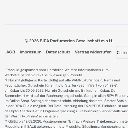
© 2026 BIPA Parfumerien Gesellschaft m.b.H.
AGB
Impressum
Datenschutz
Vertrag widerrufen
Cooki
* Produkt gesponsert vom Hersteller. Weitere Informationen zum
Werbetreibenden direkt beim jeweiligen Produkt.
*³ Nur mit gültiger jö Karte. Gültig auf alle PAMPERS Windeln, Pants und
Feuchttücher. Gutschein für ein tiptoi Starter-Set im Wert von 54.99 €,
einlösbar bis 30.09.2026. Nur ein Gutschein pro Einkauf einlösbar. Der
Sammelwert wird auf der Rechnung angedruckt. Gültig in allen BIPA Filialen
im Online Shop. Solange der Vorrat reicht. Abholung des tiptoi Starter Sets n
in der BIPA Filiale möglich. Bei Retournierung der PAMPERS Einkäufe ist au
das tiptoi Starter-Set in Originalverpackung zu retournieren, andernfalls wir
der Wert iHv 54.99 € einbehalten.
*⁴ Gültig bis 19.08.2026. Ausgenommen "Einfach Preiswert" gekennzeichnete
Produkte, mit SALE gekennzeichnete Produkte, Säuglingsanfangsnahrung,