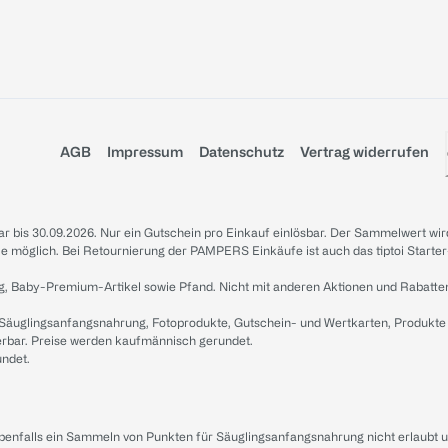
AGB
Impressum
Datenschutz
Vertrag widerrufen
sbar bis 30.09.2026. Nur ein Gutschein pro Einkauf einlösbar. Der Sammelwert wir
iale möglich. Bei Retournierung der PAMPERS Einkäufe ist auch das tiptoi Starter
g, Baby-Premium-Artikel sowie Pfand. Nicht mit anderen Aktionen und Rabatte
 Säuglingsanfangsnahrung, Fotoprodukte, Gutschein- und Wertkarten, Produkte
erbar. Preise werden kaufmännisch gerundet.
undet.
ebenfalls ein Sammeln von Punkten für Säuglingsanfangsnahrung nicht erlaubt 