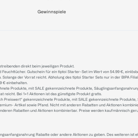
Gewinnspiele
treibenden direkt beim jeweiligen Produkt.
d Feuchttücher. Gutschein für ein tiptoi Starter-Set im Wert von 54.99 €, einlö
. Solange der Vorrat reicht. Abholung des tiptoi Starter Sets nur in der BIPA Fil
9 € einbehalten.
ichnete Produkte, mit SALE gekennzeichnete Produkte, Säuglingsanfangsnahrun
reicht. Bei 1+1 Aktionen ist das günstigste Produkt gratis.
ach Preiswert“ gekennzeichnete Produkte, mit SALE gekennzeichnete Produkte,
remium- Artikel sowie Pfand. Nicht mit anderen Rabatten und Aktionen kombini
t anderen Rabatten und Aktionen kombinierbar. Preise werden kaufmännisch ger
lingsanfangsnahrung Rabatte oder andere Aktionen zu geben. Des weiteren ist 