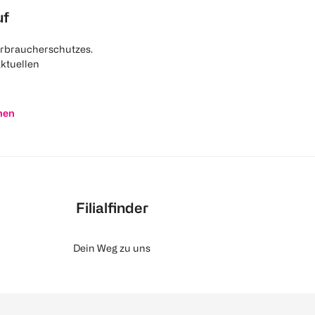
uf
rbraucherschutzes.
aktuellen
nen
Filialfinder
Dein Weg zu uns