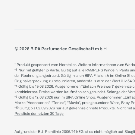
© 2026 BIPA Parfumerien Gesellschaft m.b.H.
* Produkt gesponsert vom Hersteller. Weitere Informationen zum Werbe
*³ Nur mit gültiger jö Karte. Gültig auf alle PAMPERS Windeln, Pants un
der Rechnung angedruckt. Gültig in allen BIPA Filialen & im Online Shop
Originalverpackung zu retournieren, andernfalls wird der Wert iHv 54.9
*⁴ Gültig bis 19.08.2026. Ausgenommen "Einfach Preiswert" gekennze
kombinierbar. Preise werden kaufmännisch gerundet. Solange der Vorrat 
*⁸ Gültig bis 12.08.2026 nur im BIPA Online Shop. Ausgenommen „Einf
Marke “Accessories“, “Tonies“, “Mavie“, preisgebundene Ware, Baby P
*¹⁰ Gültig bis 02.09.2026 nur auf gekennzeichnete Produkte. Nicht mi
Preisliste der letzten 30 Tage
Aufgrund der EU-Richtlinie 2006/141/EG ist es nicht möglich auf Säug