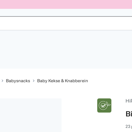
Babysnacks
Baby Kekse & Knabberein
Hi
B
23 