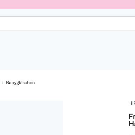
Babygläschen
Hi
F
H