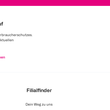
uf
rbraucherschutzes.
aktuellen
nen
Filialfinder
Dein Weg zu uns