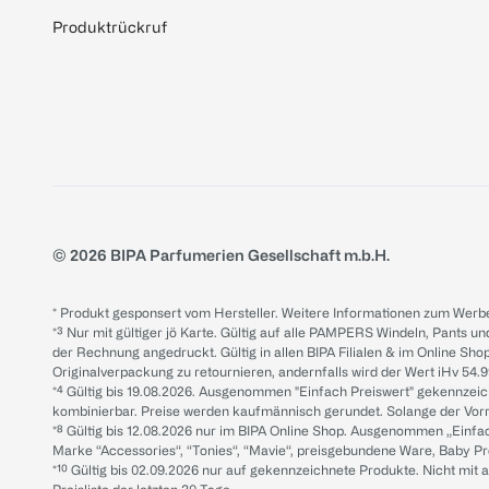
Produktrückruf
© 2026 BIPA Parfumerien Gesellschaft m.b.H.
* Produkt gesponsert vom Hersteller. Weitere Informationen zum Werbe
*³ Nur mit gültiger jö Karte. Gültig auf alle PAMPERS Windeln, Pants un
der Rechnung angedruckt. Gültig in allen BIPA Filialen & im Online Shop
Originalverpackung zu retournieren, andernfalls wird der Wert iHv 54.9
*⁴ Gültig bis 19.08.2026. Ausgenommen "Einfach Preiswert" gekennze
kombinierbar. Preise werden kaufmännisch gerundet. Solange der Vorrat 
*⁸ Gültig bis 12.08.2026 nur im BIPA Online Shop. Ausgenommen „Einf
Marke “Accessories“, “Tonies“, “Mavie“, preisgebundene Ware, Baby P
*¹⁰ Gültig bis 02.09.2026 nur auf gekennzeichnete Produkte. Nicht mi