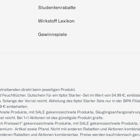
Studentenrabatte
Wirkstoff Lexikon
Gewinnspiele
treibenden direkt beim jeweiligen Produkt.
d Feuchttücher. Gutschein für ein tiptoi Starter-Set im Wert von 54.99 €, einlö
. Solange der Vorrat reicht. Abholung des tiptoi Starter Sets nur in der BIPA Fil
9 € einbehalten.
ichnete Produkte, mit SALE gekennzeichnete Produkte, Säuglingsanfangsnahrun
reicht. Bei 1+1 Aktionen ist das günstigste Produkt gratis.
ach Preiswert“ gekennzeichnete Produkte, mit SALE gekennzeichnete Produkte,
remium- Artikel sowie Pfand. Nicht mit anderen Rabatten und Aktionen kombini
t anderen Rabatten und Aktionen kombinierbar. Preise werden kaufmännisch ger