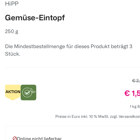
HiPP
Gemüse-Eintopf
250 g
Die Mindestbestellmenge für dieses Produkt beträgt 3
Stück.
Alte
€ 2
Prei
€ 1,
1 kg 6
Preise in Euro inkl. 10 % MwSt. zzgl. Versandkos
Online nicht lieferbar