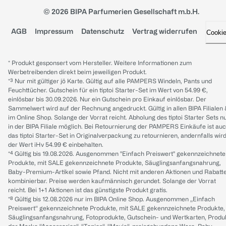
© 2026 BIPA Parfumerien Gesellschaft m.b.H.
AGB
Impressum
Datenschutz
Vertrag widerrufen
Cooki
* Produkt gesponsert vom Hersteller. Weitere Informationen zum
Werbetreibenden direkt beim jeweiligen Produkt.
*³ Nur mit gültiger jö Karte. Gültig auf alle PAMPERS Windeln, Pants und
Feuchttücher. Gutschein für ein tiptoi Starter-Set im Wert von 54.99 €,
einlösbar bis 30.09.2026. Nur ein Gutschein pro Einkauf einlösbar. Der
Sammelwert wird auf der Rechnung angedruckt. Gültig in allen BIPA Filialen
im Online Shop. Solange der Vorrat reicht. Abholung des tiptoi Starter Sets n
in der BIPA Filiale möglich. Bei Retournierung der PAMPERS Einkäufe ist au
das tiptoi Starter-Set in Originalverpackung zu retournieren, andernfalls wir
der Wert iHv 54.99 € einbehalten.
*⁴ Gültig bis 19.08.2026. Ausgenommen "Einfach Preiswert" gekennzeichnete
Produkte, mit SALE gekennzeichnete Produkte, Säuglingsanfangsnahrung,
Baby-Premium-Artikel sowie Pfand. Nicht mit anderen Aktionen und Rabatt
kombinierbar. Preise werden kaufmännisch gerundet. Solange der Vorrat
reicht. Bei 1+1 Aktionen ist das günstigste Produkt gratis.
*⁸ Gültig bis 12.08.2026 nur im BIPA Online Shop. Ausgenommen „Einfach
Preiswert“ gekennzeichnete Produkte, mit SALE gekennzeichnete Produkte,
Säuglingsanfangsnahrung, Fotoprodukte, Gutschein- und Wertkarten, Produ