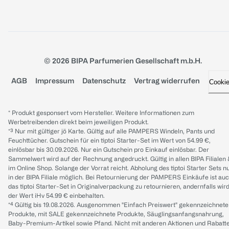
© 2026 BIPA Parfumerien Gesellschaft m.b.H.
AGB
Impressum
Datenschutz
Vertrag widerrufen
Cooki
* Produkt gesponsert vom Hersteller. Weitere Informationen zum
Werbetreibenden direkt beim jeweiligen Produkt.
*³ Nur mit gültiger jö Karte. Gültig auf alle PAMPERS Windeln, Pants und
Feuchttücher. Gutschein für ein tiptoi Starter-Set im Wert von 54.99 €,
einlösbar bis 30.09.2026. Nur ein Gutschein pro Einkauf einlösbar. Der
Sammelwert wird auf der Rechnung angedruckt. Gültig in allen BIPA Filialen
im Online Shop. Solange der Vorrat reicht. Abholung des tiptoi Starter Sets n
in der BIPA Filiale möglich. Bei Retournierung der PAMPERS Einkäufe ist au
das tiptoi Starter-Set in Originalverpackung zu retournieren, andernfalls wir
der Wert iHv 54.99 € einbehalten.
*⁴ Gültig bis 19.08.2026. Ausgenommen "Einfach Preiswert" gekennzeichnete
Produkte, mit SALE gekennzeichnete Produkte, Säuglingsanfangsnahrung,
Baby-Premium-Artikel sowie Pfand. Nicht mit anderen Aktionen und Rabatt