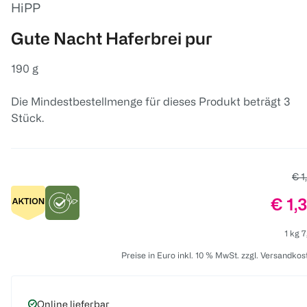
HiPP
Gute Nacht Haferbrei pur
190 g
Die Mindestbestellmenge für dieses Produkt beträgt 3
Stück.
Alt
€ 1
Prei
€ 1,
1 kg 7
Preise in Euro inkl. 10 % MwSt. zzgl. Versandkos
Online lieferbar