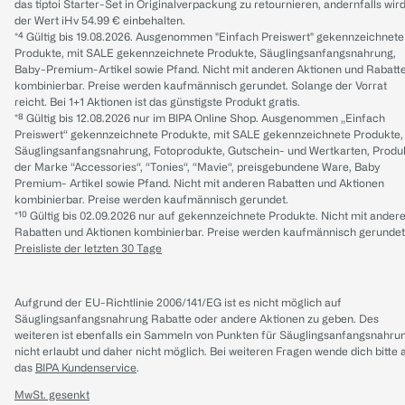
das tiptoi Starter-Set in Originalverpackung zu retournieren, andernfalls wir
der Wert iHv 54.99 € einbehalten.
*⁴ Gültig bis 19.08.2026. Ausgenommen "Einfach Preiswert" gekennzeichnete
Produkte, mit SALE gekennzeichnete Produkte, Säuglingsanfangsnahrung,
Baby-Premium-Artikel sowie Pfand. Nicht mit anderen Aktionen und Rabatt
kombinierbar. Preise werden kaufmännisch gerundet. Solange der Vorrat
reicht. Bei 1+1 Aktionen ist das günstigste Produkt gratis.
*⁸ Gültig bis 12.08.2026 nur im BIPA Online Shop. Ausgenommen „Einfach
Preiswert“ gekennzeichnete Produkte, mit SALE gekennzeichnete Produkte,
Säuglingsanfangsnahrung, Fotoprodukte, Gutschein- und Wertkarten, Produ
der Marke “Accessories“, “Tonies“, “Mavie“, preisgebundene Ware, Baby
Premium- Artikel sowie Pfand. Nicht mit anderen Rabatten und Aktionen
kombinierbar. Preise werden kaufmännisch gerundet.
*¹⁰ Gültig bis 02.09.2026 nur auf gekennzeichnete Produkte. Nicht mit ander
Rabatten und Aktionen kombinierbar. Preise werden kaufmännisch gerundet
Preisliste der letzten 30 Tage
Aufgrund der EU-Richtlinie 2006/141/EG ist es nicht möglich auf
Säuglingsanfangsnahrung Rabatte oder andere Aktionen zu geben. Des
weiteren ist ebenfalls ein Sammeln von Punkten für Säuglingsanfangsnahru
nicht erlaubt und daher nicht möglich.
Bei weiteren Fragen wende dich bitte 
das
BIPA Kundenservice
.
MwSt. gesenkt