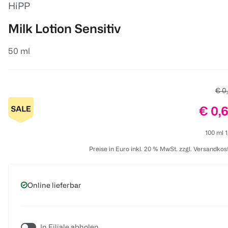
HiPP
Milk Lotion Sensitiv
50 ml
Alte
€ 0
Preis
€ 0,
100 ml 1
Preise in Euro inkl. 20 % MwSt. zzgl. Versandkos
Online lieferbar
In Filiale abholen