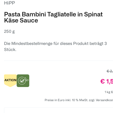
HiPP
Pasta Bambini Tagliatelle in Spinat
Käse Sauce
250 g
Die Mindestbestellmenge für dieses Produkt beträgt 3
Stück.
Alte
€ 2
Prei
€ 1,
1 kg 6
Preise in Euro inkl. 10 % MwSt. zzgl. Versandkos