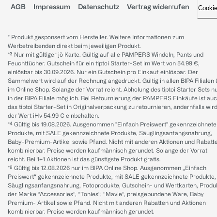
AGB
Impressum
Datenschutz
Vertrag widerrufen
Cooki
* Produkt gesponsert vom Hersteller. Weitere Informationen zum
Werbetreibenden direkt beim jeweiligen Produkt.
*³ Nur mit gültiger jö Karte. Gültig auf alle PAMPERS Windeln, Pants und
Feuchttücher. Gutschein für ein tiptoi Starter-Set im Wert von 54.99 €,
einlösbar bis 30.09.2026. Nur ein Gutschein pro Einkauf einlösbar. Der
Sammelwert wird auf der Rechnung angedruckt. Gültig in allen BIPA Filialen
im Online Shop. Solange der Vorrat reicht. Abholung des tiptoi Starter Sets n
in der BIPA Filiale möglich. Bei Retournierung der PAMPERS Einkäufe ist au
das tiptoi Starter-Set in Originalverpackung zu retournieren, andernfalls wir
der Wert iHv 54.99 € einbehalten.
*⁴ Gültig bis 19.08.2026. Ausgenommen "Einfach Preiswert" gekennzeichnete
Produkte, mit SALE gekennzeichnete Produkte, Säuglingsanfangsnahrung,
Baby-Premium-Artikel sowie Pfand. Nicht mit anderen Aktionen und Rabatt
kombinierbar. Preise werden kaufmännisch gerundet. Solange der Vorrat
reicht. Bei 1+1 Aktionen ist das günstigste Produkt gratis.
*⁸ Gültig bis 12.08.2026 nur im BIPA Online Shop. Ausgenommen „Einfach
Preiswert“ gekennzeichnete Produkte, mit SALE gekennzeichnete Produkte,
Säuglingsanfangsnahrung, Fotoprodukte, Gutschein- und Wertkarten, Produ
der Marke “Accessories“, “Tonies“, “Mavie“, preisgebundene Ware, Baby
Premium- Artikel sowie Pfand. Nicht mit anderen Rabatten und Aktionen
kombinierbar. Preise werden kaufmännisch gerundet.