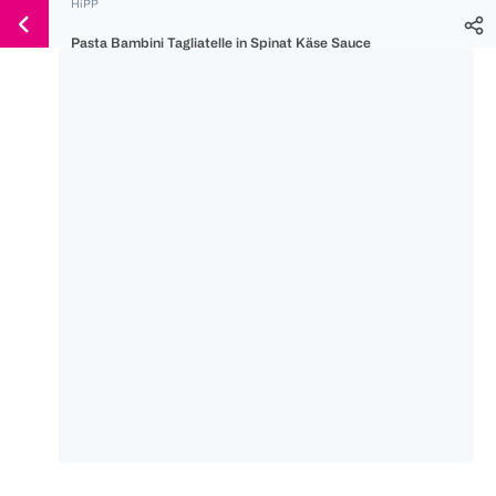
HiPP
Weiter
Für
Für
Für
zum
Pasta Bambini Tagliatelle in Spinat Käse Sauce
300 Ös
500 Ös
150 Ös
Inhalt
-20%
-10%
-15%