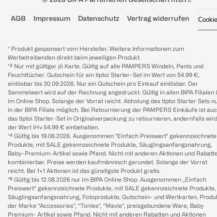
AGB
Impressum
Datenschutz
Vertrag widerrufen
Cooki
* Produkt gesponsert vom Hersteller. Weitere Informationen zum
Werbetreibenden direkt beim jeweiligen Produkt.
*³ Nur mit gültiger jö Karte. Gültig auf alle PAMPERS Windeln, Pants und
Feuchttücher. Gutschein für ein tiptoi Starter-Set im Wert von 54.99 €,
einlösbar bis 30.09.2026. Nur ein Gutschein pro Einkauf einlösbar. Der
Sammelwert wird auf der Rechnung angedruckt. Gültig in allen BIPA Filialen
im Online Shop. Solange der Vorrat reicht. Abholung des tiptoi Starter Sets n
in der BIPA Filiale möglich. Bei Retournierung der PAMPERS Einkäufe ist au
das tiptoi Starter-Set in Originalverpackung zu retournieren, andernfalls wir
der Wert iHv 54.99 € einbehalten.
*⁴ Gültig bis 19.08.2026. Ausgenommen "Einfach Preiswert" gekennzeichnete
Produkte, mit SALE gekennzeichnete Produkte, Säuglingsanfangsnahrung,
Baby-Premium-Artikel sowie Pfand. Nicht mit anderen Aktionen und Rabatt
kombinierbar. Preise werden kaufmännisch gerundet. Solange der Vorrat
reicht. Bei 1+1 Aktionen ist das günstigste Produkt gratis.
*⁸ Gültig bis 12.08.2026 nur im BIPA Online Shop. Ausgenommen „Einfach
Preiswert“ gekennzeichnete Produkte, mit SALE gekennzeichnete Produkte,
Säuglingsanfangsnahrung, Fotoprodukte, Gutschein- und Wertkarten, Produ
der Marke “Accessories“, “Tonies“, “Mavie“, preisgebundene Ware, Baby
Premium- Artikel sowie Pfand. Nicht mit anderen Rabatten und Aktionen