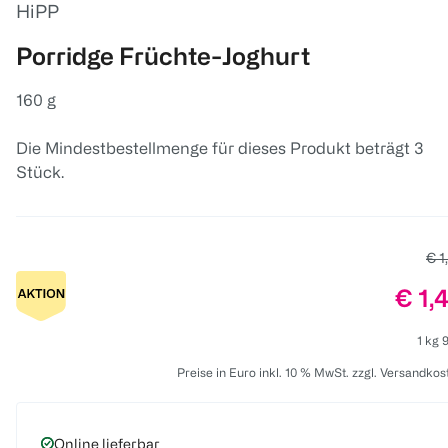
HiPP
Porridge Früchte-Joghurt
160 g
Die Mindestbestellmenge für dieses Produkt beträgt 3
Stück.
Alt
€ 1
Prei
€ 1,
1 kg 
Preise in Euro inkl. 10 % MwSt. zzgl. Versandkos
Online lieferbar