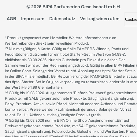
© 2026 BIPA Parfumerien Gesellschaft m.b.H.
AGB
Impressum
Datenschutz
Vertrag widerrufen
Cooki
* Produkt gesponsert vom Hersteller. Weitere Informationen zum
Werbetreibenden direkt beim jeweiligen Produkt.
*³ Nur mit gültiger jö Karte. Gültig auf alle PAMPERS Windeln, Pants und
Feuchttücher. Gutschein für ein tiptoi Starter-Set im Wert von 54.99 €,
einlösbar bis 30.09.2026. Nur ein Gutschein pro Einkauf einlösbar. Der
Sammelwert wird auf der Rechnung angedruckt. Gültig in allen BIPA Filialen
im Online Shop. Solange der Vorrat reicht. Abholung des tiptoi Starter Sets n
in der BIPA Filiale möglich. Bei Retournierung der PAMPERS Einkäufe ist au
das tiptoi Starter-Set in Originalverpackung zu retournieren, andernfalls wir
der Wert iHv 54.99 € einbehalten.
*⁴ Gültig bis 19.08.2026. Ausgenommen "Einfach Preiswert" gekennzeichnete
Produkte, mit SALE gekennzeichnete Produkte, Säuglingsanfangsnahrung,
Baby-Premium-Artikel sowie Pfand. Nicht mit anderen Aktionen und Rabatt
kombinierbar. Preise werden kaufmännisch gerundet. Solange der Vorrat
reicht. Bei 1+1 Aktionen ist das günstigste Produkt gratis.
*⁸ Gültig bis 12.08.2026 nur im BIPA Online Shop. Ausgenommen „Einfach
Preiswert“ gekennzeichnete Produkte, mit SALE gekennzeichnete Produkte,
Säuglingsanfangsnahrung, Fotoprodukte, Gutschein- und Wertkarten, Produ
der Marke “Accessories“, “Tonies“, “Mavie“, preisgebundene Ware, Baby