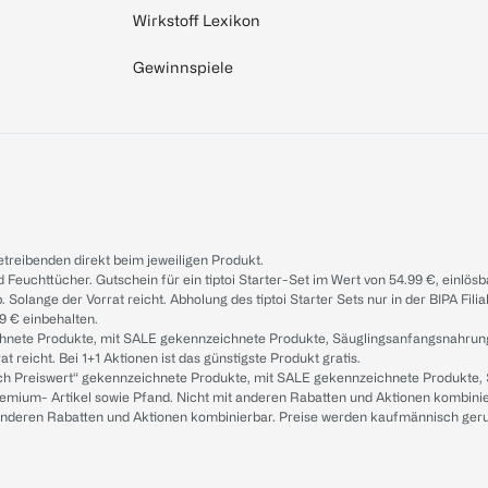
Wirkstoff Lexikon
Gewinnspiele
treibenden direkt beim jeweiligen Produkt.
d Feuchttücher. Gutschein für ein tiptoi Starter-Set im Wert von 54.99 €, einlö
. Solange der Vorrat reicht. Abholung des tiptoi Starter Sets nur in der BIPA Fil
9 € einbehalten.
ichnete Produkte, mit SALE gekennzeichnete Produkte, Säuglingsanfangsnahrun
reicht. Bei 1+1 Aktionen ist das günstigste Produkt gratis.
ach Preiswert“ gekennzeichnete Produkte, mit SALE gekennzeichnete Produkte,
remium- Artikel sowie Pfand. Nicht mit anderen Rabatten und Aktionen kombini
t anderen Rabatten und Aktionen kombinierbar. Preise werden kaufmännisch ger