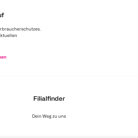
uf
rbraucherschutzes.
aktuellen
nen
Filialfinder
Dein Weg zu uns