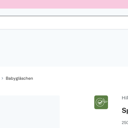
Babygläschen
Hi
S
250