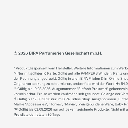
© 2026 BIPA Parfumerien Gesellschaft m.b.H.
* Produkt gesponsert vom Hersteller. Weitere Informationen zum Werbe
*³ Nur mit gültiger jö Karte. Gültig auf alle PAMPERS Windeln, Pants un
der Rechnung angedruckt. Gültig in allen BIPA Filialen & im Online Shop
Originalverpackung zu retournieren, andernfalls wird der Wert iHv 54.9
*⁴ Gültig bis 19.08.2026. Ausgenommen "Einfach Preiswert" gekennze
kombinierbar. Preise werden kaufmännisch gerundet. Solange der Vorrat 
*⁸ Gültig bis 12.08.2026 nur im BIPA Online Shop. Ausgenommen „Einf
Marke “Accessories“, “Tonies“, “Mavie“, preisgebundene Ware, Baby P
*¹⁰ Gültig bis 02.09.2026 nur auf gekennzeichnete Produkte. Nicht mi
Preisliste der letzten 30 Tage