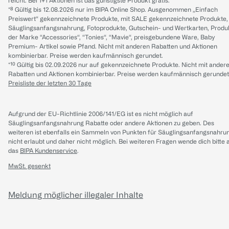
reicht. Bei 1+1 Aktionen ist das günstigste Produkt gratis.
*⁸ Gültig bis 12.08.2026 nur im BIPA Online Shop. Ausgenommen „Einfach
Preiswert“ gekennzeichnete Produkte, mit SALE gekennzeichnete Produkte,
Säuglingsanfangsnahrung, Fotoprodukte, Gutschein- und Wertkarten, Produ
der Marke “Accessories“, “Tonies“, “Mavie“, preisgebundene Ware, Baby
Premium- Artikel sowie Pfand. Nicht mit anderen Rabatten und Aktionen
kombinierbar. Preise werden kaufmännisch gerundet.
*¹⁰ Gültig bis 02.09.2026 nur auf gekennzeichnete Produkte. Nicht mit ander
Rabatten und Aktionen kombinierbar. Preise werden kaufmännisch gerundet
Preisliste der letzten 30 Tage
Aufgrund der EU-Richtlinie 2006/141/EG ist es nicht möglich auf
Säuglingsanfangsnahrung Rabatte oder andere Aktionen zu geben. Des
weiteren ist ebenfalls ein Sammeln von Punkten für Säuglingsanfangsnahru
nicht erlaubt und daher nicht möglich.
Bei weiteren Fragen wende dich bitte 
das
BIPA Kundenservice
.
MwSt. gesenkt
Meldung möglicher illegaler Inhalte