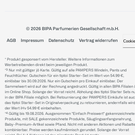
© 2026 BIPA Parfumerien Gesellschaft m.b.H.
AGB
Impressum
Datenschutz
Vertrag widerrufen
Cooki
* Produkt gesponsert vom Hersteller. Weitere Informationen zum
Werbetreibenden direkt beim jeweiligen Produkt.
*³ Nur mit gültiger jö Karte. Gültig auf alle PAMPERS Windeln, Pants und
Feuchttücher. Gutschein für ein tiptoi Starter-Set im Wert von 54.99 €,
einlösbar bis 30.09.2026. Nur ein Gutschein pro Einkauf einlösbar. Der
Sammelwert wird auf der Rechnung angedruckt. Gültig in allen BIPA Filialen
im Online Shop. Solange der Vorrat reicht. Abholung des tiptoi Starter Sets n
in der BIPA Filiale möglich. Bei Retournierung der PAMPERS Einkäufe ist au
das tiptoi Starter-Set in Originalverpackung zu retournieren, andernfalls wir
der Wert iHv 54.99 € einbehalten.
*⁴ Gültig bis 19.08.2026. Ausgenommen "Einfach Preiswert" gekennzeichnete
Produkte, mit SALE gekennzeichnete Produkte, Säuglingsanfangsnahrung,
Baby-Premium-Artikel sowie Pfand. Nicht mit anderen Aktionen und Rabatt
kombinierbar. Preise werden kaufmännisch gerundet. Solange der Vorrat