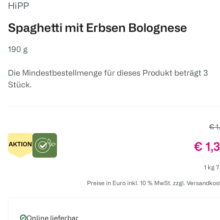
HiPP
Spaghetti mit Erbsen Bolognese
190 g
Die Mindestbestellmenge für dieses Produkt beträgt 3
Stück.
Alt
€ 1
Prei
€ 1,
1 kg 7
Preise in Euro inkl. 10 % MwSt. zzgl. Versandkos
Online lieferbar