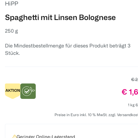
HiPP
Spaghetti mit Linsen Bolognese
250 g
Die Mindestbestellmenge für dieses Produkt beträgt 3
Stück.
Alt
€ 2
Prei
€ 1,
1 kg 6
Preise in Euro inkl. 10 % MwSt. zzgl. Versandkos
Geringer Online-Lagerstand