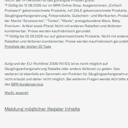
reicht. Bei 1+1 Aktionen ist das günstigste Produkt gratis.
*⁸ Gültig bis 12.08.2026 nur im BIPA Online Shop. Ausgenommen „Einfach
Preiswert“ gekennzeichnete Produkte, mit SALE gekennzeichnete Produkte,
Säuglingsanfangsnahrung, Fotoprodukte, Gutschein- und Wertkarten, Produ
der Marke “Accessories“, “Tonies“, “Mavie“, preisgebundene Ware, Baby
Premium- Artikel sowie Pfand. Nicht mit anderen Rabatten und Aktionen
kombinierbar. Preise werden kaufmännisch gerundet.
*¹⁰ Gültig bis 02.09.2026 nur auf gekennzeichnete Produkte. Nicht mit ander
Rabatten und Aktionen kombinierbar. Preise werden kaufmännisch gerundet
Preisliste der letzten 30 Tage
Aufgrund der EU-Richtlinie 2006/141/EG ist es nicht möglich auf
Säuglingsanfangsnahrung Rabatte oder andere Aktionen zu geben. Des
weiteren ist ebenfalls ein Sammeln von Punkten für Säuglingsanfangsnahru
nicht erlaubt und daher nicht möglich.
Bei weiteren Fragen wende dich bitte 
das
BIPA Kundenservice
.
MwSt. gesenkt
Meldung möglicher illegaler Inhalte