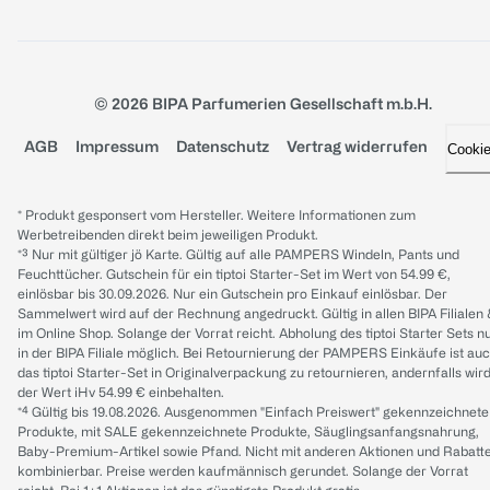
© 2026 BIPA Parfumerien Gesellschaft m.b.H.
AGB
Impressum
Datenschutz
Vertrag widerrufen
Cooki
* Produkt gesponsert vom Hersteller. Weitere Informationen zum
Werbetreibenden direkt beim jeweiligen Produkt.
*³ Nur mit gültiger jö Karte. Gültig auf alle PAMPERS Windeln, Pants und
Feuchttücher. Gutschein für ein tiptoi Starter-Set im Wert von 54.99 €,
einlösbar bis 30.09.2026. Nur ein Gutschein pro Einkauf einlösbar. Der
Sammelwert wird auf der Rechnung angedruckt. Gültig in allen BIPA Filialen
im Online Shop. Solange der Vorrat reicht. Abholung des tiptoi Starter Sets n
in der BIPA Filiale möglich. Bei Retournierung der PAMPERS Einkäufe ist au
das tiptoi Starter-Set in Originalverpackung zu retournieren, andernfalls wir
der Wert iHv 54.99 € einbehalten.
*⁴ Gültig bis 19.08.2026. Ausgenommen "Einfach Preiswert" gekennzeichnete
Produkte, mit SALE gekennzeichnete Produkte, Säuglingsanfangsnahrung,
Baby-Premium-Artikel sowie Pfand. Nicht mit anderen Aktionen und Rabatt
kombinierbar. Preise werden kaufmännisch gerundet. Solange der Vorrat