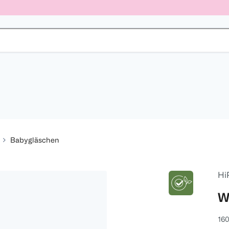
Babygläschen
Hi
W
160