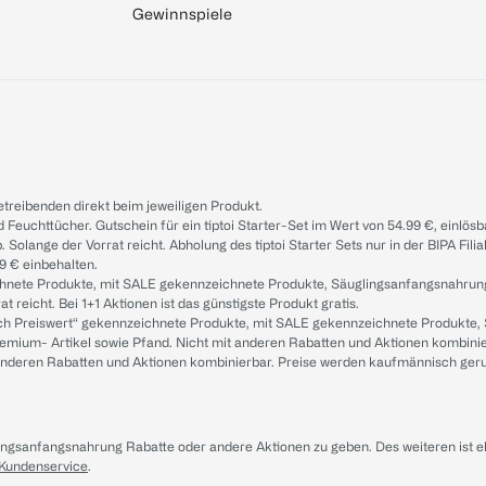
Gewinnspiele
treibenden direkt beim jeweiligen Produkt.
d Feuchttücher. Gutschein für ein tiptoi Starter-Set im Wert von 54.99 €, einlö
. Solange der Vorrat reicht. Abholung des tiptoi Starter Sets nur in der BIPA Fil
9 € einbehalten.
ichnete Produkte, mit SALE gekennzeichnete Produkte, Säuglingsanfangsnahrun
reicht. Bei 1+1 Aktionen ist das günstigste Produkt gratis.
ach Preiswert“ gekennzeichnete Produkte, mit SALE gekennzeichnete Produkte,
remium- Artikel sowie Pfand. Nicht mit anderen Rabatten und Aktionen kombini
t anderen Rabatten und Aktionen kombinierbar. Preise werden kaufmännisch ger
lingsanfangsnahrung Rabatte oder andere Aktionen zu geben. Des weiteren ist 
 Kundenservice
.