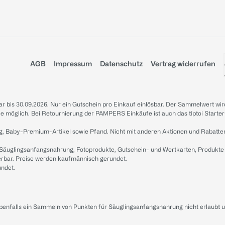
AGB
Impressum
Datenschutz
Vertrag widerrufen
sbar bis 30.09.2026. Nur ein Gutschein pro Einkauf einlösbar. Der Sammelwert wir
iale möglich. Bei Retournierung der PAMPERS Einkäufe ist auch das tiptoi Starter
g, Baby-Premium-Artikel sowie Pfand. Nicht mit anderen Aktionen und Rabatte
 Säuglingsanfangsnahrung, Fotoprodukte, Gutschein- und Wertkarten, Produkte
erbar. Preise werden kaufmännisch gerundet.
undet.
ebenfalls ein Sammeln von Punkten für Säuglingsanfangsnahrung nicht erlaubt 