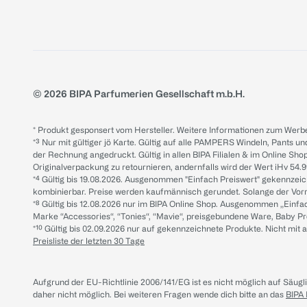
© 2026 BIPA Parfumerien Gesellschaft m.b.H.
* Produkt gesponsert vom Hersteller. Weitere Informationen zum Werbe
*³ Nur mit gültiger jö Karte. Gültig auf alle PAMPERS Windeln, Pants un
der Rechnung angedruckt. Gültig in allen BIPA Filialen & im Online Shop
Originalverpackung zu retournieren, andernfalls wird der Wert iHv 54.9
*⁴ Gültig bis 19.08.2026. Ausgenommen "Einfach Preiswert" gekennze
kombinierbar. Preise werden kaufmännisch gerundet. Solange der Vorrat 
*⁸ Gültig bis 12.08.2026 nur im BIPA Online Shop. Ausgenommen „Einf
Marke “Accessories“, “Tonies“, “Mavie“, preisgebundene Ware, Baby P
*¹⁰ Gültig bis 02.09.2026 nur auf gekennzeichnete Produkte. Nicht mi
Preisliste der letzten 30 Tage
Aufgrund der EU-Richtlinie 2006/141/EG ist es nicht möglich auf Säug
daher nicht möglich.
Bei weiteren Fragen wende dich bitte an das
BIPA