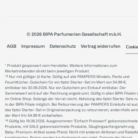
© 2026 BIPA Parfumerien Gesellschaft m.b.H.
AGB
Impressum
Datenschutz
Vertrag widerrufen
Cooki
* Produkt gesponsert vom Hersteller. Weitere Informationen zum
Werbetreibenden direkt beim jeweiligen Produkt.
*³ Nur mit gültiger jö Karte. Gültig auf alle PAMPERS Windeln, Pants und
Feuchttücher. Gutschein für ein tiptoi Starter-Set im Wert von 54.99 €,
einlösbar bis 30.09.2026. Nur ein Gutschein pro Einkauf einlösbar. Der
Sammelwert wird auf der Rechnung angedruckt. Gültig in allen BIPA Filialen
im Online Shop. Solange der Vorrat reicht. Abholung des tiptoi Starter Sets n
in der BIPA Filiale möglich. Bei Retournierung der PAMPERS Einkäufe ist au
das tiptoi Starter-Set in Originalverpackung zu retournieren, andernfalls wir
der Wert iHv 54.99 € einbehalten.
*⁴ Gültig bis 19.08.2026. Ausgenommen "Einfach Preiswert" gekennzeichnete
Produkte, mit SALE gekennzeichnete Produkte, Säuglingsanfangsnahrung,
Baby-Premium-Artikel sowie Pfand. Nicht mit anderen Aktionen und Rabatt
kombinierbar. Preise werden kaufmännisch gerundet. Solange der Vorrat