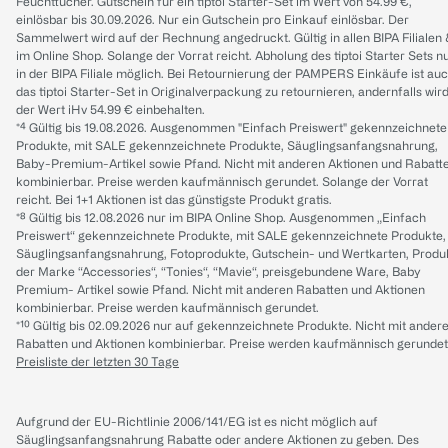
Feuchttücher. Gutschein für ein tiptoi Starter-Set im Wert von 54.99 €,
einlösbar bis 30.09.2026. Nur ein Gutschein pro Einkauf einlösbar. Der
Sammelwert wird auf der Rechnung angedruckt. Gültig in allen BIPA Filialen
im Online Shop. Solange der Vorrat reicht. Abholung des tiptoi Starter Sets n
in der BIPA Filiale möglich. Bei Retournierung der PAMPERS Einkäufe ist au
das tiptoi Starter-Set in Originalverpackung zu retournieren, andernfalls wir
der Wert iHv 54.99 € einbehalten.
*⁴ Gültig bis 19.08.2026. Ausgenommen "Einfach Preiswert" gekennzeichnete
Produkte, mit SALE gekennzeichnete Produkte, Säuglingsanfangsnahrung,
Baby-Premium-Artikel sowie Pfand. Nicht mit anderen Aktionen und Rabatt
kombinierbar. Preise werden kaufmännisch gerundet. Solange der Vorrat
reicht. Bei 1+1 Aktionen ist das günstigste Produkt gratis.
*⁸ Gültig bis 12.08.2026 nur im BIPA Online Shop. Ausgenommen „Einfach
Preiswert“ gekennzeichnete Produkte, mit SALE gekennzeichnete Produkte,
Säuglingsanfangsnahrung, Fotoprodukte, Gutschein- und Wertkarten, Produ
der Marke “Accessories“, “Tonies“, “Mavie“, preisgebundene Ware, Baby
Premium- Artikel sowie Pfand. Nicht mit anderen Rabatten und Aktionen
kombinierbar. Preise werden kaufmännisch gerundet.
*¹⁰ Gültig bis 02.09.2026 nur auf gekennzeichnete Produkte. Nicht mit ander
Rabatten und Aktionen kombinierbar. Preise werden kaufmännisch gerundet
Preisliste der letzten 30 Tage
Aufgrund der EU-Richtlinie 2006/141/EG ist es nicht möglich auf
Säuglingsanfangsnahrung Rabatte oder andere Aktionen zu geben. Des