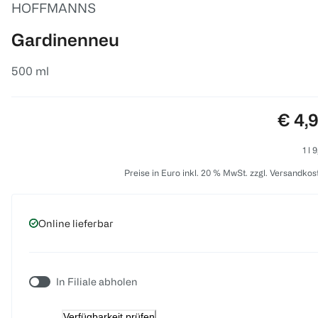
HOFFMANNS
Gardinenneu
500 ml
Preis
€ 4,
1 l 
Preise in Euro inkl. 20 % MwSt. zzgl. Versandkos
Online lieferbar
In Filiale abholen
Verfügbarkeit prüfen