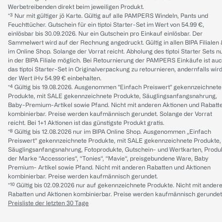
Werbetreibenden direkt beim jeweiligen Produkt.
*³ Nur mit gültiger jö Karte. Gültig auf alle PAMPERS Windeln, Pants und
Feuchttücher. Gutschein für ein tiptoi Starter-Set im Wert von 54.99 €,
einlösbar bis 30.09.2026. Nur ein Gutschein pro Einkauf einlösbar. Der
Sammelwert wird auf der Rechnung angedruckt. Gültig in allen BIPA Filialen
im Online Shop. Solange der Vorrat reicht. Abholung des tiptoi Starter Sets n
in der BIPA Filiale möglich. Bei Retournierung der PAMPERS Einkäufe ist au
das tiptoi Starter-Set in Originalverpackung zu retournieren, andernfalls wir
der Wert iHv 54.99 € einbehalten.
*⁴ Gültig bis 19.08.2026. Ausgenommen "Einfach Preiswert" gekennzeichnete
Produkte, mit SALE gekennzeichnete Produkte, Säuglingsanfangsnahrung,
Baby-Premium-Artikel sowie Pfand. Nicht mit anderen Aktionen und Rabatt
kombinierbar. Preise werden kaufmännisch gerundet. Solange der Vorrat
reicht. Bei 1+1 Aktionen ist das günstigste Produkt gratis.
*⁸ Gültig bis 12.08.2026 nur im BIPA Online Shop. Ausgenommen „Einfach
Preiswert“ gekennzeichnete Produkte, mit SALE gekennzeichnete Produkte,
Säuglingsanfangsnahrung, Fotoprodukte, Gutschein- und Wertkarten, Produ
der Marke “Accessories“, “Tonies“, “Mavie“, preisgebundene Ware, Baby
Premium- Artikel sowie Pfand. Nicht mit anderen Rabatten und Aktionen
kombinierbar. Preise werden kaufmännisch gerundet.
*¹⁰ Gültig bis 02.09.2026 nur auf gekennzeichnete Produkte. Nicht mit ander
Rabatten und Aktionen kombinierbar. Preise werden kaufmännisch gerundet
Preisliste der letzten 30 Tage