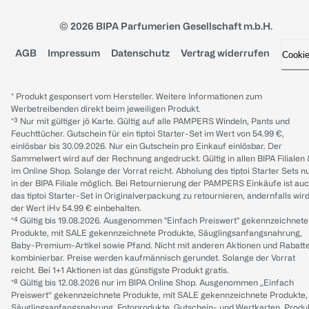
© 2026 BIPA Parfumerien Gesellschaft m.b.H.
AGB
Impressum
Datenschutz
Vertrag widerrufen
Cooki
* Produkt gesponsert vom Hersteller. Weitere Informationen zum
Werbetreibenden direkt beim jeweiligen Produkt.
*³ Nur mit gültiger jö Karte. Gültig auf alle PAMPERS Windeln, Pants und
Feuchttücher. Gutschein für ein tiptoi Starter-Set im Wert von 54.99 €,
einlösbar bis 30.09.2026. Nur ein Gutschein pro Einkauf einlösbar. Der
Sammelwert wird auf der Rechnung angedruckt. Gültig in allen BIPA Filialen
im Online Shop. Solange der Vorrat reicht. Abholung des tiptoi Starter Sets n
in der BIPA Filiale möglich. Bei Retournierung der PAMPERS Einkäufe ist au
das tiptoi Starter-Set in Originalverpackung zu retournieren, andernfalls wir
der Wert iHv 54.99 € einbehalten.
*⁴ Gültig bis 19.08.2026. Ausgenommen "Einfach Preiswert" gekennzeichnete
Produkte, mit SALE gekennzeichnete Produkte, Säuglingsanfangsnahrung,
Baby-Premium-Artikel sowie Pfand. Nicht mit anderen Aktionen und Rabatt
kombinierbar. Preise werden kaufmännisch gerundet. Solange der Vorrat
reicht. Bei 1+1 Aktionen ist das günstigste Produkt gratis.
*⁸ Gültig bis 12.08.2026 nur im BIPA Online Shop. Ausgenommen „Einfach
Preiswert“ gekennzeichnete Produkte, mit SALE gekennzeichnete Produkte,
Säuglingsanfangsnahrung, Fotoprodukte, Gutschein- und Wertkarten, Produ