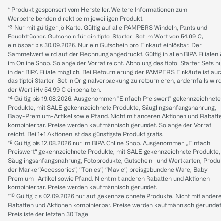
* Produkt gesponsert vom Hersteller. Weitere Informationen zum
Werbetreibenden direkt beim jeweiligen Produkt.
*³ Nur mit gültiger jö Karte. Gültig auf alle PAMPERS Windeln, Pants und
Feuchttücher. Gutschein für ein tiptoi Starter-Set im Wert von 54.99 €,
einlösbar bis 30.09.2026. Nur ein Gutschein pro Einkauf einlösbar. Der
Sammelwert wird auf der Rechnung angedruckt. Gültig in allen BIPA Filialen
im Online Shop. Solange der Vorrat reicht. Abholung des tiptoi Starter Sets n
in der BIPA Filiale möglich. Bei Retournierung der PAMPERS Einkäufe ist au
das tiptoi Starter-Set in Originalverpackung zu retournieren, andernfalls wir
der Wert iHv 54.99 € einbehalten.
*⁴ Gültig bis 19.08.2026. Ausgenommen "Einfach Preiswert" gekennzeichnete
Produkte, mit SALE gekennzeichnete Produkte, Säuglingsanfangsnahrung,
Baby-Premium-Artikel sowie Pfand. Nicht mit anderen Aktionen und Rabatt
kombinierbar. Preise werden kaufmännisch gerundet. Solange der Vorrat
reicht. Bei 1+1 Aktionen ist das günstigste Produkt gratis.
*⁸ Gültig bis 12.08.2026 nur im BIPA Online Shop. Ausgenommen „Einfach
Preiswert“ gekennzeichnete Produkte, mit SALE gekennzeichnete Produkte,
Säuglingsanfangsnahrung, Fotoprodukte, Gutschein- und Wertkarten, Produ
der Marke “Accessories“, “Tonies“, “Mavie“, preisgebundene Ware, Baby
Premium- Artikel sowie Pfand. Nicht mit anderen Rabatten und Aktionen
kombinierbar. Preise werden kaufmännisch gerundet.
*¹⁰ Gültig bis 02.09.2026 nur auf gekennzeichnete Produkte. Nicht mit ander
Rabatten und Aktionen kombinierbar. Preise werden kaufmännisch gerundet
Preisliste der letzten 30 Tage