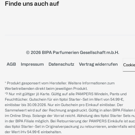
Finde uns auch auf
© 2026 BIPA Parfumerien Gesellschaft m.b.H.
AGB
Impressum
Datenschutz
Vertrag widerrufen
Cooki
* Produkt gesponsert vom Hersteller. Weitere Informationen zum
Werbetreibenden direkt beim jeweiligen Produkt.
*³ Nur mit gültiger jö Karte. Gültig auf alle PAMPERS Windeln, Pants und
Feuchttücher. Gutschein für ein tiptoi Starter-Set im Wert von 54.99 €,
einlösbar bis 30.09.2026. Nur ein Gutschein pro Einkauf einlösbar. Der
Sammelwert wird auf der Rechnung angedruckt. Gültig in allen BIPA Filialen
im Online Shop. Solange der Vorrat reicht. Abholung des tiptoi Starter Sets n
in der BIPA Filiale möglich. Bei Retournierung der PAMPERS Einkäufe ist au
das tiptoi Starter-Set in Originalverpackung zu retournieren, andernfalls wir
der Wert iHv 54.99 € einbehalten.