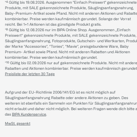
*⁴ Gültig bis 19.08.2026. Ausgenommen "Einfach Preiswert" gekennzeichnete
Produkte, mit SALE gekennzeichnete Produkte, Säuglingsanfangsnahrung,
Baby-Premium-Artikel sowie Pfand. Nicht mit anderen Aktionen und Rabatt
kombinierbar. Preise werden kaufmännisch gerundet. Solange der Vorrat
reicht. Bei 1+1 Aktionen ist das günstigste Produkt gratis.
*⁸ Gültig bis 12.08.2026 nur im BIPA Online Shop. Ausgenommen „Einfach
Preiswert“ gekennzeichnete Produkte, mit SALE gekennzeichnete Produkte,
Säuglingsanfangsnahrung, Fotoprodukte, Gutschein- und Wertkarten, Produ
der Marke “Accessories“, “Tonies“, “Mavie“, preisgebundene Ware, Baby
Premium- Artikel sowie Pfand. Nicht mit anderen Rabatten und Aktionen
kombinierbar. Preise werden kaufmännisch gerundet.
*¹⁰ Gültig bis 02.09.2026 nur auf gekennzeichnete Produkte. Nicht mit ander
Rabatten und Aktionen kombinierbar. Preise werden kaufmännisch gerundet
Preisliste der letzten 30 Tage
Aufgrund der EU-Richtlinie 2006/141/EG ist es nicht möglich auf
Säuglingsanfangsnahrung Rabatte oder andere Aktionen zu geben. Des
weiteren ist ebenfalls ein Sammeln von Punkten für Säuglingsanfangsnahru
nicht erlaubt und daher nicht möglich.
Bei weiteren Fragen wende dich bitte 
das
BIPA Kundenservice
.
MwSt. gesenkt