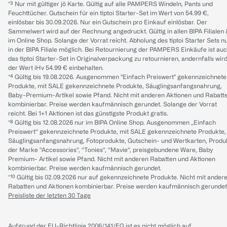
*³ Nur mit gültiger jö Karte. Gültig auf alle PAMPERS Windeln, Pants und
Feuchttücher. Gutschein für ein tiptoi Starter-Set im Wert von 54.99 €,
einlösbar bis 30.09.2026. Nur ein Gutschein pro Einkauf einlösbar. Der
Sammelwert wird auf der Rechnung angedruckt. Gültig in allen BIPA Filialen
im Online Shop. Solange der Vorrat reicht. Abholung des tiptoi Starter Sets n
in der BIPA Filiale möglich. Bei Retournierung der PAMPERS Einkäufe ist au
das tiptoi Starter-Set in Originalverpackung zu retournieren, andernfalls wir
der Wert iHv 54.99 € einbehalten.
*⁴ Gültig bis 19.08.2026. Ausgenommen "Einfach Preiswert" gekennzeichnete
Produkte, mit SALE gekennzeichnete Produkte, Säuglingsanfangsnahrung,
Baby-Premium-Artikel sowie Pfand. Nicht mit anderen Aktionen und Rabatt
kombinierbar. Preise werden kaufmännisch gerundet. Solange der Vorrat
reicht. Bei 1+1 Aktionen ist das günstigste Produkt gratis.
*⁸ Gültig bis 12.08.2026 nur im BIPA Online Shop. Ausgenommen „Einfach
Preiswert“ gekennzeichnete Produkte, mit SALE gekennzeichnete Produkte,
Säuglingsanfangsnahrung, Fotoprodukte, Gutschein- und Wertkarten, Produ
der Marke “Accessories“, “Tonies“, “Mavie“, preisgebundene Ware, Baby
Premium- Artikel sowie Pfand. Nicht mit anderen Rabatten und Aktionen
kombinierbar. Preise werden kaufmännisch gerundet.
*¹⁰ Gültig bis 02.09.2026 nur auf gekennzeichnete Produkte. Nicht mit ander
Rabatten und Aktionen kombinierbar. Preise werden kaufmännisch gerundet
Preisliste der letzten 30 Tage
Aufgrund der EU-Richtlinie 2006/141/EG ist es nicht möglich auf