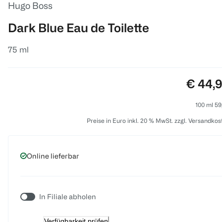
Hugo Boss
Dark Blue Eau de Toilette
75 ml
Preis:
€ 44,
100 ml 59
Preise in Euro inkl. 20 % MwSt. zzgl. Versandkos
Online lieferbar
In Filiale abholen
Verfügbarkeit prüfen