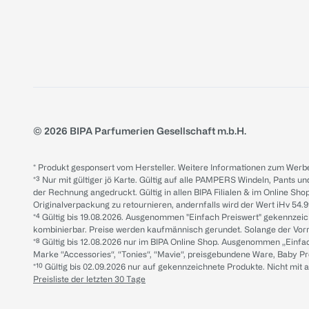
© 2026 BIPA Parfumerien Gesellschaft m.b.H.
* Produkt gesponsert vom Hersteller. Weitere Informationen zum Werbe
*³ Nur mit gültiger jö Karte. Gültig auf alle PAMPERS Windeln, Pants un
der Rechnung angedruckt. Gültig in allen BIPA Filialen & im Online Shop
Originalverpackung zu retournieren, andernfalls wird der Wert iHv 54.9
*⁴ Gültig bis 19.08.2026. Ausgenommen "Einfach Preiswert" gekennze
kombinierbar. Preise werden kaufmännisch gerundet. Solange der Vorrat 
*⁸ Gültig bis 12.08.2026 nur im BIPA Online Shop. Ausgenommen „Einf
Marke “Accessories“, “Tonies“, “Mavie“, preisgebundene Ware, Baby P
*¹⁰ Gültig bis 02.09.2026 nur auf gekennzeichnete Produkte. Nicht mi
Preisliste der letzten 30 Tage