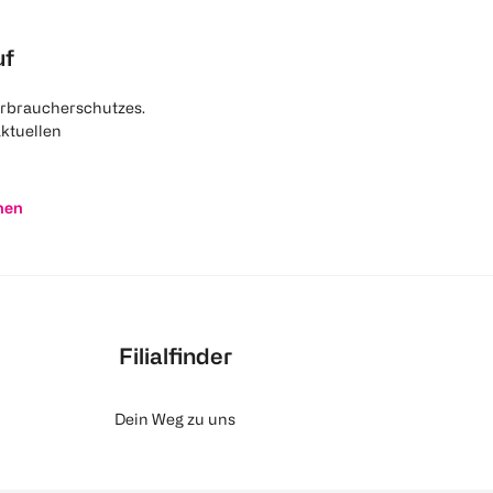
uf
rbraucherschutzes.
aktuellen
nen
Filialfinder
Dein Weg zu uns