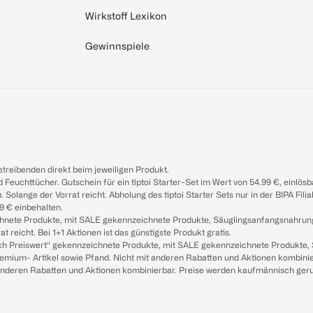
Wirkstoff Lexikon
Gewinnspiele
treibenden direkt beim jeweiligen Produkt.
d Feuchttücher. Gutschein für ein tiptoi Starter-Set im Wert von 54.99 €, einlö
. Solange der Vorrat reicht. Abholung des tiptoi Starter Sets nur in der BIPA Fil
9 € einbehalten.
ichnete Produkte, mit SALE gekennzeichnete Produkte, Säuglingsanfangsnahrun
reicht. Bei 1+1 Aktionen ist das günstigste Produkt gratis.
ach Preiswert“ gekennzeichnete Produkte, mit SALE gekennzeichnete Produkte,
remium- Artikel sowie Pfand. Nicht mit anderen Rabatten und Aktionen kombini
t anderen Rabatten und Aktionen kombinierbar. Preise werden kaufmännisch ger