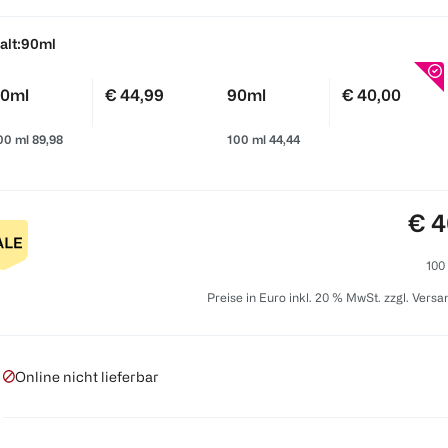
alt:
90ml
0ml
€ 44,99
90ml
€ 40,00
00 ml 89,98
100 ml 44,44
Pre
€ 4
100
Preise in Euro inkl. 20 % MwSt. zzgl. Vers
Online nicht lieferbar