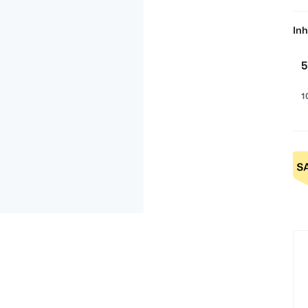
Inh
5
1