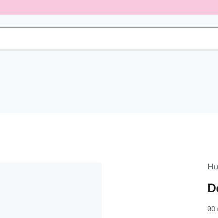
Hu
D
90 