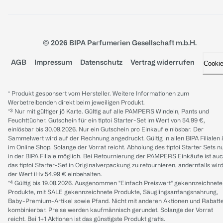
© 2026 BIPA Parfumerien Gesellschaft m.b.H.
AGB
Impressum
Datenschutz
Vertrag widerrufen
Cooki
* Produkt gesponsert vom Hersteller. Weitere Informationen zum
Werbetreibenden direkt beim jeweiligen Produkt.
*³ Nur mit gültiger jö Karte. Gültig auf alle PAMPERS Windeln, Pants und
Feuchttücher. Gutschein für ein tiptoi Starter-Set im Wert von 54.99 €,
einlösbar bis 30.09.2026. Nur ein Gutschein pro Einkauf einlösbar. Der
Sammelwert wird auf der Rechnung angedruckt. Gültig in allen BIPA Filialen
im Online Shop. Solange der Vorrat reicht. Abholung des tiptoi Starter Sets n
in der BIPA Filiale möglich. Bei Retournierung der PAMPERS Einkäufe ist au
das tiptoi Starter-Set in Originalverpackung zu retournieren, andernfalls wir
der Wert iHv 54.99 € einbehalten.
*⁴ Gültig bis 19.08.2026. Ausgenommen "Einfach Preiswert" gekennzeichnete
Produkte, mit SALE gekennzeichnete Produkte, Säuglingsanfangsnahrung,
Baby-Premium-Artikel sowie Pfand. Nicht mit anderen Aktionen und Rabatt
kombinierbar. Preise werden kaufmännisch gerundet. Solange der Vorrat
reicht. Bei 1+1 Aktionen ist das günstigste Produkt gratis.