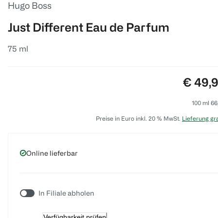
Hugo Boss
Just Different Eau de Parfum
75 ml
Preis:
€ 49,
100 ml 66
Preise in Euro inkl. 20 % MwSt.
Lieferung gra
Online lieferbar
In Filiale abholen
Verfügbarkeit prüfen