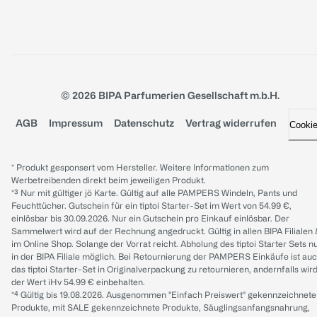
© 2026 BIPA Parfumerien Gesellschaft m.b.H.
AGB
Impressum
Datenschutz
Vertrag widerrufen
Cooki
* Produkt gesponsert vom Hersteller. Weitere Informationen zum
Werbetreibenden direkt beim jeweiligen Produkt.
*³ Nur mit gültiger jö Karte. Gültig auf alle PAMPERS Windeln, Pants und
Feuchttücher. Gutschein für ein tiptoi Starter-Set im Wert von 54.99 €,
einlösbar bis 30.09.2026. Nur ein Gutschein pro Einkauf einlösbar. Der
Sammelwert wird auf der Rechnung angedruckt. Gültig in allen BIPA Filialen
im Online Shop. Solange der Vorrat reicht. Abholung des tiptoi Starter Sets n
in der BIPA Filiale möglich. Bei Retournierung der PAMPERS Einkäufe ist au
das tiptoi Starter-Set in Originalverpackung zu retournieren, andernfalls wir
der Wert iHv 54.99 € einbehalten.
*⁴ Gültig bis 19.08.2026. Ausgenommen "Einfach Preiswert" gekennzeichnete
Produkte, mit SALE gekennzeichnete Produkte, Säuglingsanfangsnahrung,