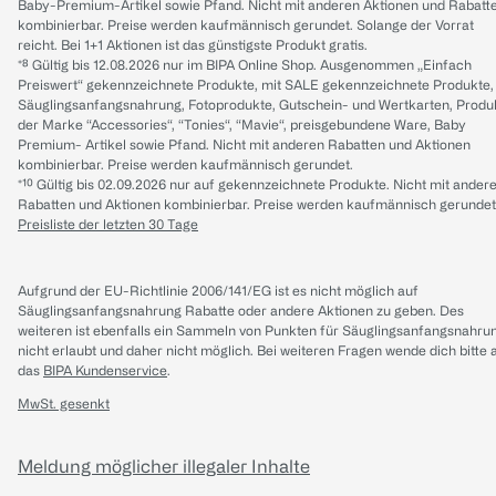
Baby-Premium-Artikel sowie Pfand. Nicht mit anderen Aktionen und Rabatt
kombinierbar. Preise werden kaufmännisch gerundet. Solange der Vorrat
reicht. Bei 1+1 Aktionen ist das günstigste Produkt gratis.
*⁸ Gültig bis 12.08.2026 nur im BIPA Online Shop. Ausgenommen „Einfach
Preiswert“ gekennzeichnete Produkte, mit SALE gekennzeichnete Produkte,
Säuglingsanfangsnahrung, Fotoprodukte, Gutschein- und Wertkarten, Produ
der Marke “Accessories“, “Tonies“, “Mavie“, preisgebundene Ware, Baby
Premium- Artikel sowie Pfand. Nicht mit anderen Rabatten und Aktionen
kombinierbar. Preise werden kaufmännisch gerundet.
*¹⁰ Gültig bis 02.09.2026 nur auf gekennzeichnete Produkte. Nicht mit ander
Rabatten und Aktionen kombinierbar. Preise werden kaufmännisch gerundet
Preisliste der letzten 30 Tage
Aufgrund der EU-Richtlinie 2006/141/EG ist es nicht möglich auf
Säuglingsanfangsnahrung Rabatte oder andere Aktionen zu geben. Des
weiteren ist ebenfalls ein Sammeln von Punkten für Säuglingsanfangsnahru
nicht erlaubt und daher nicht möglich.
Bei weiteren Fragen wende dich bitte 
das
BIPA Kundenservice
.
MwSt. gesenkt
Meldung möglicher illegaler Inhalte