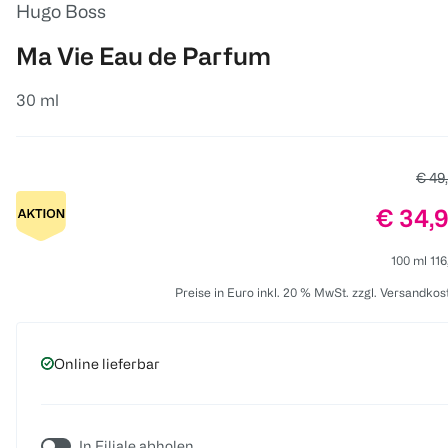
Hugo Boss
Ma Vie Eau de Parfum
30 ml
Alter
€ 49
Preis:
€ 34,
100 ml 116
Preise in Euro inkl. 20 % MwSt. zzgl. Versandkos
Online lieferbar
In Filiale abholen