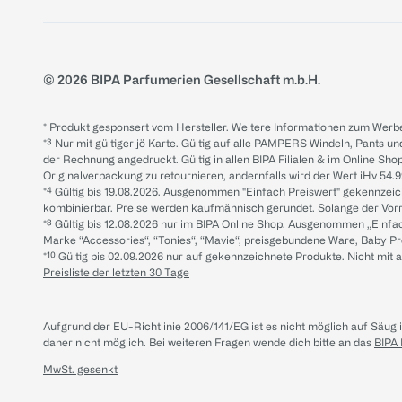
© 2026 BIPA Parfumerien Gesellschaft m.b.H.
* Produkt gesponsert vom Hersteller. Weitere Informationen zum Werbe
*³ Nur mit gültiger jö Karte. Gültig auf alle PAMPERS Windeln, Pants un
der Rechnung angedruckt. Gültig in allen BIPA Filialen & im Online Shop
Originalverpackung zu retournieren, andernfalls wird der Wert iHv 54.9
*⁴ Gültig bis 19.08.2026. Ausgenommen "Einfach Preiswert" gekennze
kombinierbar. Preise werden kaufmännisch gerundet. Solange der Vorrat 
*⁸ Gültig bis 12.08.2026 nur im BIPA Online Shop. Ausgenommen „Einf
Marke “Accessories“, “Tonies“, “Mavie“, preisgebundene Ware, Baby P
*¹⁰ Gültig bis 02.09.2026 nur auf gekennzeichnete Produkte. Nicht mi
Preisliste der letzten 30 Tage
Aufgrund der EU-Richtlinie 2006/141/EG ist es nicht möglich auf Säug
daher nicht möglich.
Bei weiteren Fragen wende dich bitte an das
BIPA
MwSt. gesenkt