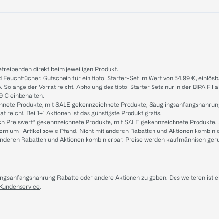
treibenden direkt beim jeweiligen Produkt.
d Feuchttücher. Gutschein für ein tiptoi Starter-Set im Wert von 54.99 €, einlö
. Solange der Vorrat reicht. Abholung des tiptoi Starter Sets nur in der BIPA Fil
9 € einbehalten.
ichnete Produkte, mit SALE gekennzeichnete Produkte, Säuglingsanfangsnahrun
reicht. Bei 1+1 Aktionen ist das günstigste Produkt gratis.
ach Preiswert“ gekennzeichnete Produkte, mit SALE gekennzeichnete Produkte,
remium- Artikel sowie Pfand. Nicht mit anderen Rabatten und Aktionen kombini
t anderen Rabatten und Aktionen kombinierbar. Preise werden kaufmännisch ger
lingsanfangsnahrung Rabatte oder andere Aktionen zu geben. Des weiteren ist 
 Kundenservice
.