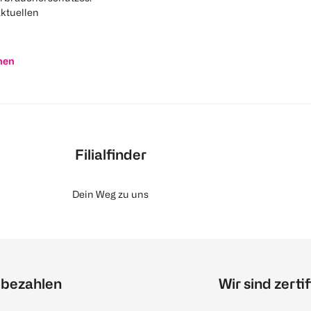
aktuellen
nen
Filialfinder
Dein Weg zu uns
 bezahlen
Wir sind zertif