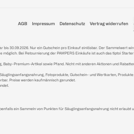
AGB
Impressum
Datenschutz
Vertrag widerrufen
sbar bis 30.09.2026. Nur ein Gutschein pro Einkauf einlösbar. Der Sammelwert wir
iale möglich. Bei Retournierung der PAMPERS Einkäufe ist auch das tiptoi Starter
g, Baby-Premium-Artikel sowie Pfand. Nicht mit anderen Aktionen und Rabatte
 Säuglingsanfangsnahrung, Fotoprodukte, Gutschein- und Wertkarten, Produkte
erbar. Preise werden kaufmännisch gerundet.
undet.
ebenfalls ein Sammeln von Punkten für Säuglingsanfangsnahrung nicht erlaubt 