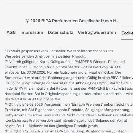
© 2026 BIPA Parfumerien Gesellschaft m.b.H.
AGB
Impressum
Datenschutz
Vertrag widerrufen
Cooki
* Produkt gesponsert vom Hersteller. Weitere Informationen zum
Werbetreibenden direkt beim jeweiligen Produkt.
*³ Nur mit gültiger jö Karte. Gültig auf alle PAMPERS Windeln, Pants und
Feuchttücher. Gutschein für ein tiptoi Starter-Set im Wert von 54.99 €,
einlösbar bis 30.09.2026. Nur ein Gutschein pro Einkauf einlösbar. Der
Sammelwert wird auf der Rechnung angedruckt. Gültig in allen BIPA Filialen
im Online Shop. Solange der Vorrat reicht. Abholung des tiptoi Starter Sets n
in der BIPA Filiale möglich. Bei Retournierung der PAMPERS Einkäufe ist au
das tiptoi Starter-Set in Originalverpackung zu retournieren, andernfalls wir
der Wert iHv 54.99 € einbehalten.
*⁴ Gültig bis 19.08.2026. Ausgenommen "Einfach Preiswert" gekennzeichnete
Produkte, mit SALE gekennzeichnete Produkte, Säuglingsanfangsnahrung,
Baby-Premium-Artikel sowie Pfand. Nicht mit anderen Aktionen und Rabatt
kombinierbar. Preise werden kaufmännisch gerundet. Solange der Vorrat
reicht. Bei 1+1 Aktionen ist das günstigste Produkt gratis.
*⁸ Gültig bis 12.08.2026 nur im BIPA Online Shop. Ausgenommen „Einfach