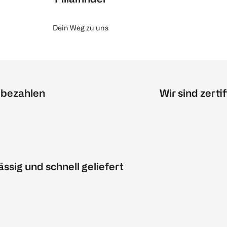
Dein Weg zu uns
 bezahlen
Wir sind zertif
ässig und schnell geliefert