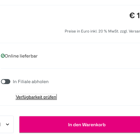
Pre
€ 
Preise in Euro inkl. 20 % MwSt. zzgl. Vers
Online lieferbar
In Filiale abholen
Verfügbarkeit prüfen
In den Warenkorb