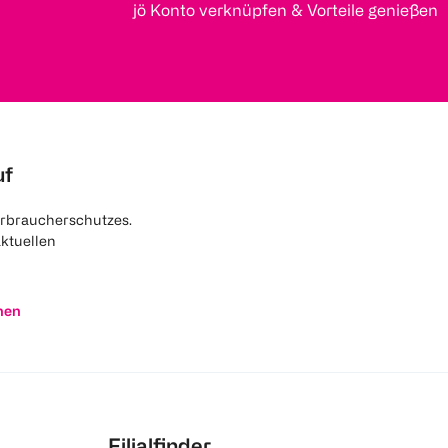
jö Konto verknüpfen & Vorteile genießen
uf
rbraucherschutzes.
aktuellen
nen
Filialfinder