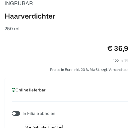
INGRUBAR
Haarverdichter
250 ml
Preis:
€ 36,
100 ml 14
Preise in Euro inkl. 20 % MwSt. zzgl. Versandkos
Online lieferbar
In Filiale abholen
Verfügbarkeit prüfen