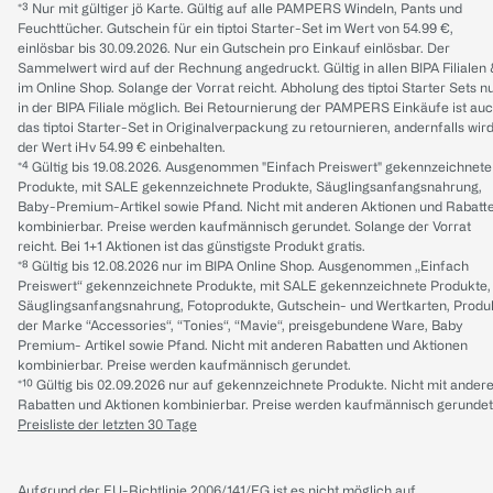
*³ Nur mit gültiger jö Karte. Gültig auf alle PAMPERS Windeln, Pants und
Feuchttücher. Gutschein für ein tiptoi Starter-Set im Wert von 54.99 €,
einlösbar bis 30.09.2026. Nur ein Gutschein pro Einkauf einlösbar. Der
Sammelwert wird auf der Rechnung angedruckt. Gültig in allen BIPA Filialen
im Online Shop. Solange der Vorrat reicht. Abholung des tiptoi Starter Sets n
in der BIPA Filiale möglich. Bei Retournierung der PAMPERS Einkäufe ist au
das tiptoi Starter-Set in Originalverpackung zu retournieren, andernfalls wir
der Wert iHv 54.99 € einbehalten.
*⁴ Gültig bis 19.08.2026. Ausgenommen "Einfach Preiswert" gekennzeichnete
Produkte, mit SALE gekennzeichnete Produkte, Säuglingsanfangsnahrung,
Baby-Premium-Artikel sowie Pfand. Nicht mit anderen Aktionen und Rabatt
kombinierbar. Preise werden kaufmännisch gerundet. Solange der Vorrat
reicht. Bei 1+1 Aktionen ist das günstigste Produkt gratis.
*⁸ Gültig bis 12.08.2026 nur im BIPA Online Shop. Ausgenommen „Einfach
Preiswert“ gekennzeichnete Produkte, mit SALE gekennzeichnete Produkte,
Säuglingsanfangsnahrung, Fotoprodukte, Gutschein- und Wertkarten, Produ
der Marke “Accessories“, “Tonies“, “Mavie“, preisgebundene Ware, Baby
Premium- Artikel sowie Pfand. Nicht mit anderen Rabatten und Aktionen
kombinierbar. Preise werden kaufmännisch gerundet.
*¹⁰ Gültig bis 02.09.2026 nur auf gekennzeichnete Produkte. Nicht mit ander
Rabatten und Aktionen kombinierbar. Preise werden kaufmännisch gerundet
Preisliste der letzten 30 Tage
Aufgrund der EU-Richtlinie 2006/141/EG ist es nicht möglich auf