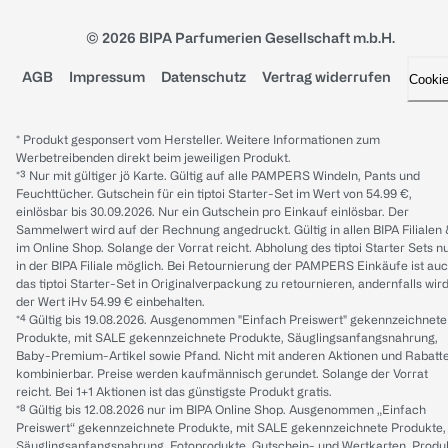
© 2026 BIPA Parfumerien Gesellschaft m.b.H.
AGB
Impressum
Datenschutz
Vertrag widerrufen
Cooki
* Produkt gesponsert vom Hersteller. Weitere Informationen zum
Werbetreibenden direkt beim jeweiligen Produkt.
*³ Nur mit gültiger jö Karte. Gültig auf alle PAMPERS Windeln, Pants und
Feuchttücher. Gutschein für ein tiptoi Starter-Set im Wert von 54.99 €,
einlösbar bis 30.09.2026. Nur ein Gutschein pro Einkauf einlösbar. Der
Sammelwert wird auf der Rechnung angedruckt. Gültig in allen BIPA Filialen
im Online Shop. Solange der Vorrat reicht. Abholung des tiptoi Starter Sets n
in der BIPA Filiale möglich. Bei Retournierung der PAMPERS Einkäufe ist au
das tiptoi Starter-Set in Originalverpackung zu retournieren, andernfalls wir
der Wert iHv 54.99 € einbehalten.
*⁴ Gültig bis 19.08.2026. Ausgenommen "Einfach Preiswert" gekennzeichnete
Produkte, mit SALE gekennzeichnete Produkte, Säuglingsanfangsnahrung,
Baby-Premium-Artikel sowie Pfand. Nicht mit anderen Aktionen und Rabatt
kombinierbar. Preise werden kaufmännisch gerundet. Solange der Vorrat
reicht. Bei 1+1 Aktionen ist das günstigste Produkt gratis.
*⁸ Gültig bis 12.08.2026 nur im BIPA Online Shop. Ausgenommen „Einfach
Preiswert“ gekennzeichnete Produkte, mit SALE gekennzeichnete Produkte,
Säuglingsanfangsnahrung, Fotoprodukte, Gutschein- und Wertkarten, Produ