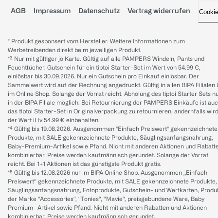
AGB
Impressum
Datenschutz
Vertrag widerrufen
Cooki
* Produkt gesponsert vom Hersteller. Weitere Informationen zum
Werbetreibenden direkt beim jeweiligen Produkt.
*³ Nur mit gültiger jö Karte. Gültig auf alle PAMPERS Windeln, Pants und
Feuchttücher. Gutschein für ein tiptoi Starter-Set im Wert von 54.99 €,
einlösbar bis 30.09.2026. Nur ein Gutschein pro Einkauf einlösbar. Der
Sammelwert wird auf der Rechnung angedruckt. Gültig in allen BIPA Filialen
im Online Shop. Solange der Vorrat reicht. Abholung des tiptoi Starter Sets n
in der BIPA Filiale möglich. Bei Retournierung der PAMPERS Einkäufe ist au
das tiptoi Starter-Set in Originalverpackung zu retournieren, andernfalls wir
der Wert iHv 54.99 € einbehalten.
*⁴ Gültig bis 19.08.2026. Ausgenommen "Einfach Preiswert" gekennzeichnete
Produkte, mit SALE gekennzeichnete Produkte, Säuglingsanfangsnahrung,
Baby-Premium-Artikel sowie Pfand. Nicht mit anderen Aktionen und Rabatt
kombinierbar. Preise werden kaufmännisch gerundet. Solange der Vorrat
reicht. Bei 1+1 Aktionen ist das günstigste Produkt gratis.
*⁸ Gültig bis 12.08.2026 nur im BIPA Online Shop. Ausgenommen „Einfach
Preiswert“ gekennzeichnete Produkte, mit SALE gekennzeichnete Produkte,
Säuglingsanfangsnahrung, Fotoprodukte, Gutschein- und Wertkarten, Produ
der Marke “Accessories“, “Tonies“, “Mavie“, preisgebundene Ware, Baby
Premium- Artikel sowie Pfand. Nicht mit anderen Rabatten und Aktionen
kombinierbar. Preise werden kaufmännisch gerundet.