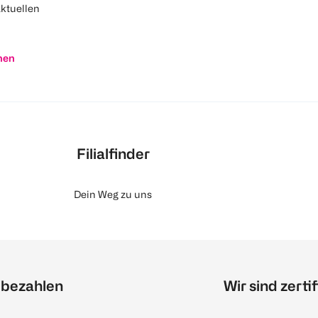
aktuellen
nen
Filialfinder
Dein Weg zu uns
 bezahlen
Wir sind zertif