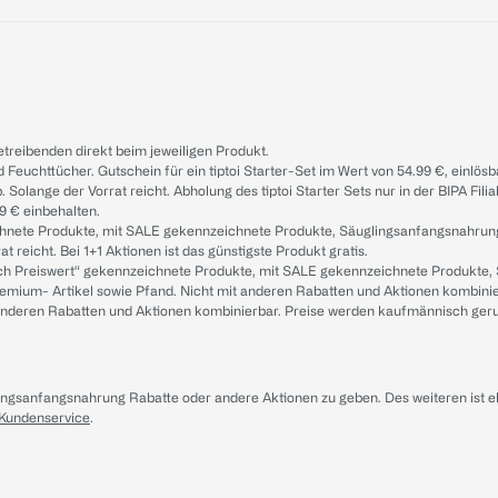
treibenden direkt beim jeweiligen Produkt.
d Feuchttücher. Gutschein für ein tiptoi Starter-Set im Wert von 54.99 €, einlö
. Solange der Vorrat reicht. Abholung des tiptoi Starter Sets nur in der BIPA Fil
9 € einbehalten.
ichnete Produkte, mit SALE gekennzeichnete Produkte, Säuglingsanfangsnahrun
reicht. Bei 1+1 Aktionen ist das günstigste Produkt gratis.
ach Preiswert“ gekennzeichnete Produkte, mit SALE gekennzeichnete Produkte,
remium- Artikel sowie Pfand. Nicht mit anderen Rabatten und Aktionen kombini
t anderen Rabatten und Aktionen kombinierbar. Preise werden kaufmännisch ger
lingsanfangsnahrung Rabatte oder andere Aktionen zu geben. Des weiteren ist 
 Kundenservice
.