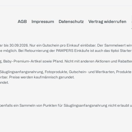
AGB
Impressum
Datenschutz
Vertrag widerrufen
sbar bis 30.09.2026. Nur ein Gutschein pro Einkauf einlösbar. Der Sammelwert wir
iale möglich. Bei Retournierung der PAMPERS Einkäufe ist auch das tiptoi Starter
g, Baby-Premium-Artikel sowie Pfand. Nicht mit anderen Aktionen und Rabatte
 Säuglingsanfangsnahrung, Fotoprodukte, Gutschein- und Wertkarten, Produkte
erbar. Preise werden kaufmännisch gerundet.
undet.
ebenfalls ein Sammeln von Punkten für Säuglingsanfangsnahrung nicht erlaubt 