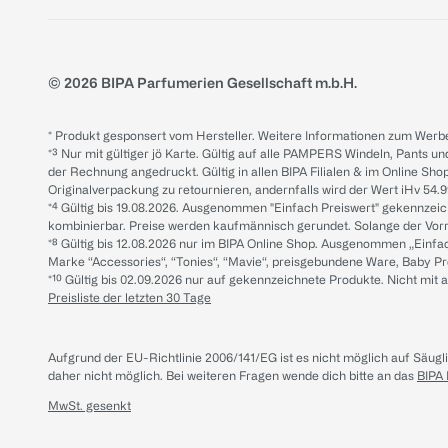
© 2026 BIPA Parfumerien Gesellschaft m.b.H.
* Produkt gesponsert vom Hersteller. Weitere Informationen zum Werbe
*³ Nur mit gültiger jö Karte. Gültig auf alle PAMPERS Windeln, Pants un
der Rechnung angedruckt. Gültig in allen BIPA Filialen & im Online Shop
Originalverpackung zu retournieren, andernfalls wird der Wert iHv 54.9
*⁴ Gültig bis 19.08.2026. Ausgenommen "Einfach Preiswert" gekennze
kombinierbar. Preise werden kaufmännisch gerundet. Solange der Vorrat 
*⁸ Gültig bis 12.08.2026 nur im BIPA Online Shop. Ausgenommen „Einf
Marke “Accessories“, “Tonies“, “Mavie“, preisgebundene Ware, Baby P
*¹⁰ Gültig bis 02.09.2026 nur auf gekennzeichnete Produkte. Nicht mi
Preisliste der letzten 30 Tage
Aufgrund der EU-Richtlinie 2006/141/EG ist es nicht möglich auf Säug
daher nicht möglich.
Bei weiteren Fragen wende dich bitte an das
BIPA
MwSt. gesenkt