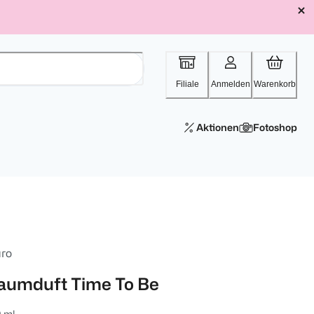
Filiale
Anmelden
Warenkorb
Aktionen
Fotoshop
uro
aumduft Time To Be
 ml