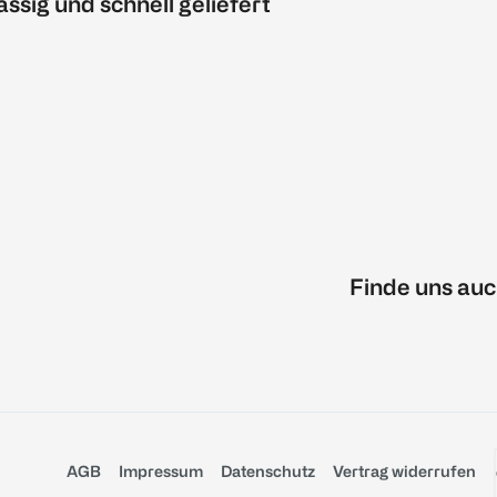
ässig und schnell geliefert
Finde uns auc
AGB
Impressum
Datenschutz
Vertrag widerrufen