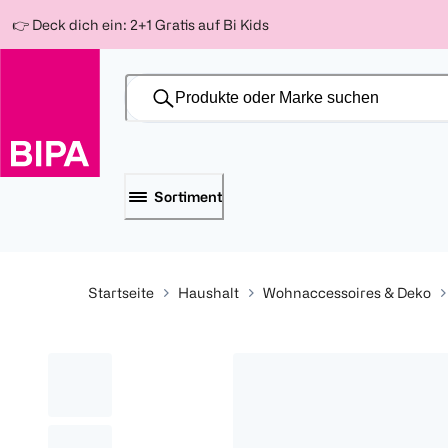
Weiter
Für
Für
Für
👉 Deck dich ein: 2+1 Gratis auf Bi Kids
zum
300 Ös
500 Ös
150 Ös
Inhalt
-20%
-10%
-15%
Sortiment
Startseite
Haushalt
Wohnaccessoires & Deko