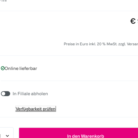
Pr
€ 
Preise in Euro inkl. 20 % MwSt. zzgl. Vers
Online lieferbar
In Filiale abholen
Verfügbarkeit prüfen
In den Warenkorb