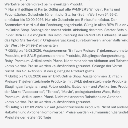
Werbetreibenden direkt beim jeweiligen Produkt.
*³ Nur mit gültiger jö Karte. Gültig auf alle PAMPERS Windeln, Pants und
Feuchttücher. Gutschein für ein tiptoi Starter-Set im Wert von 54.99 €,
einlösbar bis 30.09.2026. Nur ein Gutschein pro Einkauf einlösbar. Der
Sammelwert wird auf der Rechnung angedruckt. Gültig in allen BIPA Filialen
im Online Shop. Solange der Vorrat reicht. Abholung des tiptoi Starter Sets n
in der BIPA Filiale möglich. Bei Retournierung der PAMPERS Einkäufe ist au
das tiptoi Starter-Set in Originalverpackung zu retournieren, andernfalls wir
der Wert iHv 54.99 € einbehalten.
*⁴ Gültig bis 19.08.2026. Ausgenommen "Einfach Preiswert" gekennzeichnete
Produkte, mit SALE gekennzeichnete Produkte, Säuglingsanfangsnahrung,
Baby-Premium-Artikel sowie Pfand. Nicht mit anderen Aktionen und Rabatt
kombinierbar. Preise werden kaufmännisch gerundet. Solange der Vorrat
reicht. Bei 1+1 Aktionen ist das günstigste Produkt gratis.
*⁸ Gültig bis 12.08.2026 nur im BIPA Online Shop. Ausgenommen „Einfach
Preiswert“ gekennzeichnete Produkte, mit SALE gekennzeichnete Produkte,
Säuglingsanfangsnahrung, Fotoprodukte, Gutschein- und Wertkarten, Produ
der Marke “Accessories“, “Tonies“, “Mavie“, preisgebundene Ware, Baby
Premium- Artikel sowie Pfand. Nicht mit anderen Rabatten und Aktionen
kombinierbar. Preise werden kaufmännisch gerundet.
*¹⁰ Gültig bis 02.09.2026 nur auf gekennzeichnete Produkte. Nicht mit ander
Rabatten und Aktionen kombinierbar. Preise werden kaufmännisch gerundet
Preisliste der letzten 30 Tage